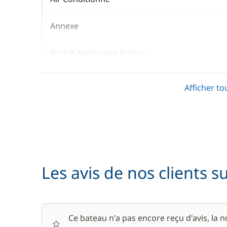
Annexe
Forfait Nettoyage Retour
Hôtesse (repas non inclus)
Afficher to
Jet Ski
Literie
Paddle
Les avis de nos clients s
Seabob / Sea Scooter
Serviettes
Ce bateau n'a pas encore reçu d'avis, la 