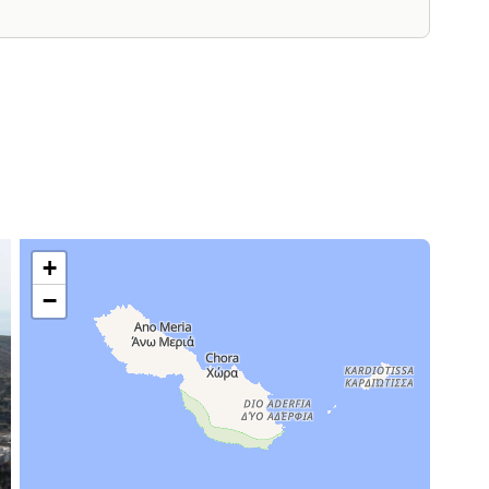
—
Inclus
—
Inclus
+
−