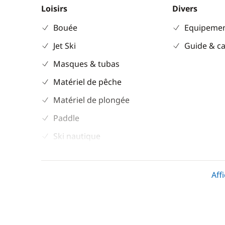
Loisirs
Divers
Bouée
Equipemen
Jet Ski
Guide & ca
Masques & tubas
Matériel de pêche
Matériel de plongée
Paddle
Ski nautique
Wakeboard
Aff
Confort
Climatisation
Eau chaude