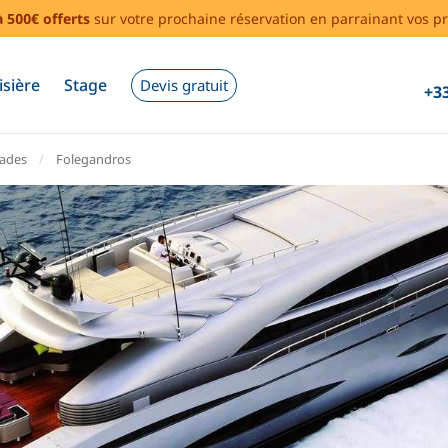
à 500€ offerts
sur votre prochaine réservation en parrainant vos pr
isière
Stage
Devis gratuit
+33
lades
Folegandros