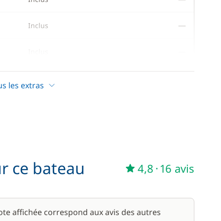
—
Inclus
—
Inclus
—
Inclus
us les extras
—
Inclus
—
Inclus
—
Inclus
ur ce bateau
4,8
·
16 avis
—
Inclus
—
Inclus
note affichée correspond aux avis des autres