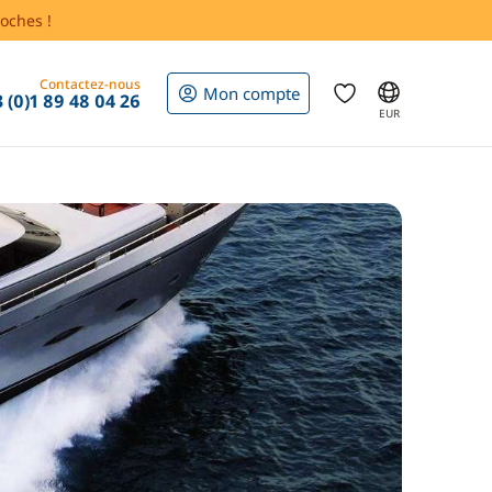
oches !
Contactez-nous
Mon compte
 (0)1 89 48 04 26
EUR