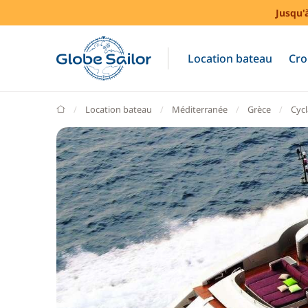
Jusqu'
Location bateau
Cro
GlobeSailor
Location bateau
Méditerranée
Grèce
Cyc