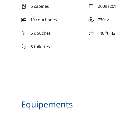
5 cabines
2009 (
20
année
10 couchages
730cv
motorisation
5 douches
140 ft (4
longueur
5 toilettes
Equipements