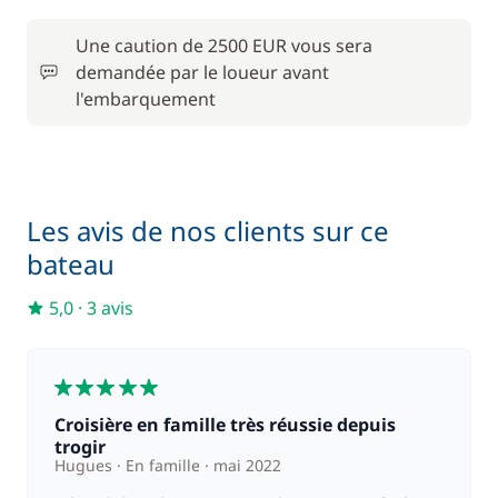
À partir de
Paddle
100,00 €
Une caution de 2500 EUR vous sera
demandée par le loueur avant
Rachat de Franchise
300,00 €
l'embarquement
1 400,00 €
Skipper (repas non inclus)
/ semaine
Les avis de nos clients sur ce
90,00 €
Wifi
/ semaine
bateau
5,0
·
3 avis
5
Croisière en famille très réussie depuis
trogir
Hugues
En famille
mai 2022