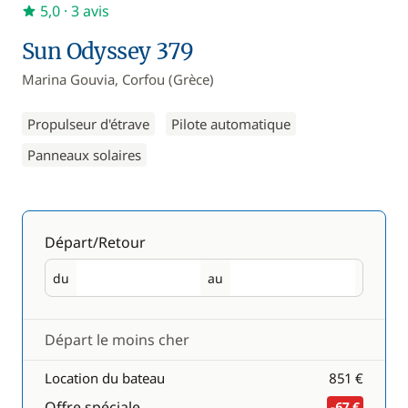
5,0
· 3 avis
Sun Odyssey 379
Marina Gouvia, Corfou (Grèce)
Propulseur d'étrave
Pilote automatique
Panneaux solaires
Départ/Retour
du
au
Départ
Retour
Départ le moins cher
Location du bateau
851 €
Offre spéciale
-67 €