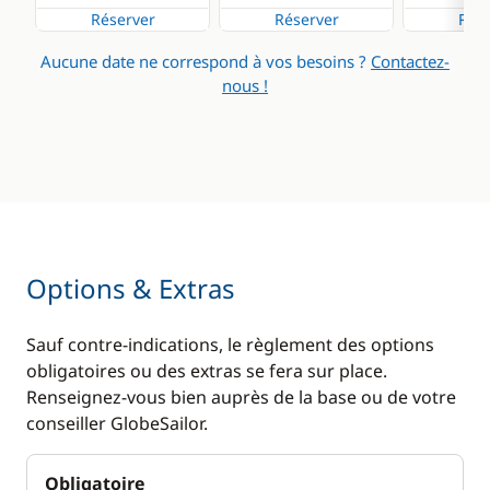
Réserver
Réserver
Rése
Cuisinière
Chauffage
Aucune date ne correspond à vos besoins ?
Contactez-
Machine à café
Eau chaude
nous !
Réfrigérateur
Panneaux solaires
Plateforme de bain
Ventilateurs
Options & Extras
Sauf contre-indications, le règlement des options
obligatoires ou des extras se fera sur place.
Renseignez-vous bien auprès de la base ou de votre
conseiller GlobeSailor.
Obligatoire