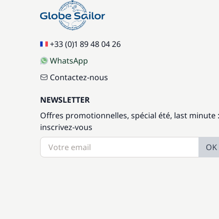
Jet Ski
+33 (0)1 89 48 04 26
Moteur Hors Bord
WhatsApp
Contactez-nous
Nuit à bord la veille de l'embarquement
NEWSLETTER
Transfert
Offres promotionnelles, spécial été, last minute 
inscrivez-vous
OK