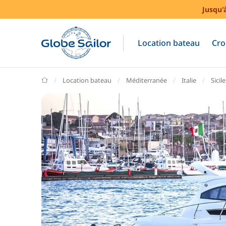
Jusqu'
Location bateau
Cro
GlobeSailor
Location bateau
Méditerranée
Italie
Sicile