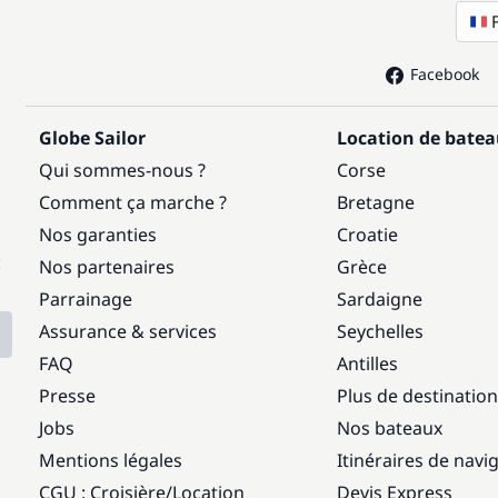
300,00 €
/ jour
Facebook
—
Globe Sailor
Location de bate
Qui sommes-nous ?
Corse
—
Comment ça marche ?
Bretagne
Nos garanties
Croatie
—
:
Nos partenaires
Grèce
Parrainage
Sardaigne
Assurance & services
Seychelles
FAQ
Antilles
Presse
Plus de destinatio
Jobs
Nos bateaux
Mentions légales
Itinéraires de navi
CGU : Croisière
/
Location
Devis Express