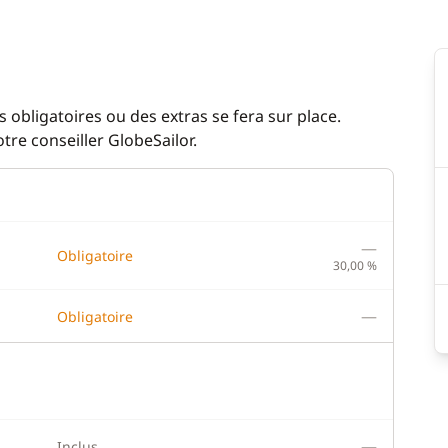
elle
Dessalinisateur
 café
Eau chaude
es
Générateur
 obligatoires ou des extras se fera sur place.
re conseiller GlobeSailor.
eur éléctrique
Lave Linge
WC électrique
—
Obligatoire
30,00 %
—
Obligatoire
—
Inclus