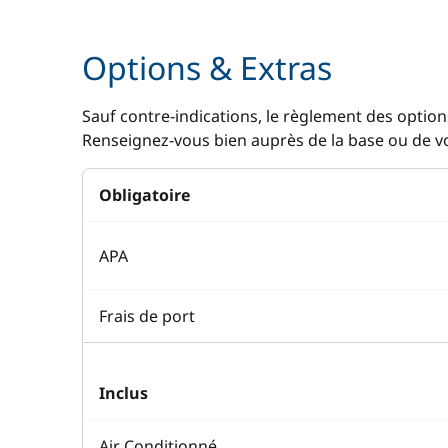
Lave Vaiss
Options & Extras
Machine à
Micro-ond
Sauf contre-indications, le règlement des options
Renseignez-vous bien auprès de la base ou de vot
Réfrigérat
Obligatoire
APA
Frais de port
Inclus
Air Conditionné