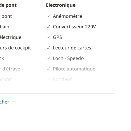
de pont
Electronique
 pont
Anémomètre
 bain
Convertisseur 220V
électrique
GPS
urs de cockpit
Lecteur de cartes
ck
Loch - Speedo
 d'étrave
Pilote automatique
ockpit
Sondeur
VHF
icher
Confort
ur
Chauffage
Climatisation