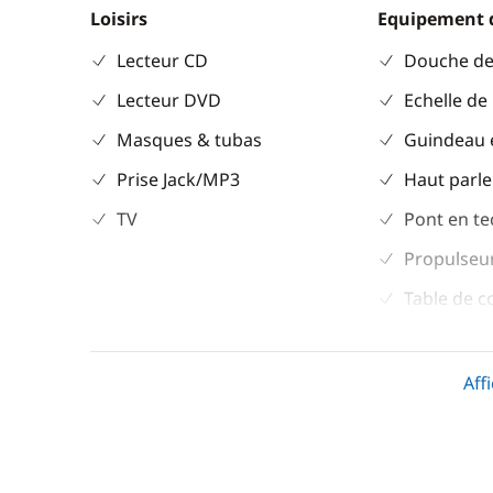
Loisirs
Equipement 
Lecteur CD
Douche de
Lecteur DVD
Echelle de
Masques & tubas
Guindeau 
Prise Jack/MP3
Haut parle
TV
Pont en te
Propulseur
Table de c
Aff
Divers
Cuisine
Equipement de sécurité
Congélate
Guide & cartes
Ice Maker