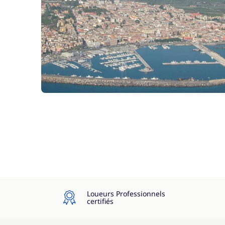
Skipper (repas non inclus)
Wifi
En option
Alcool
Annexe
Boissons non alcoolisées
Consommables de bord (pile, gaz,...)
Loueurs Professionnels
certifiés
Cuisinier (repas non inclus)