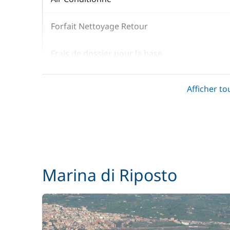
Forfait Nettoyage Retour
Frais de dossier pour la base
Hôtesse (repas non inclus)
Afficher to
Kit de bienvenue
Literie
Pack Confort
Marina di Riposto
Rachat de Franchise
Serviettes