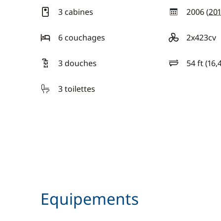
3 cabines
2006 (
20
année
6 couchages
2x423cv
motorisation
3 douches
54 ft (16,
longueur
3 toilettes
Equipements