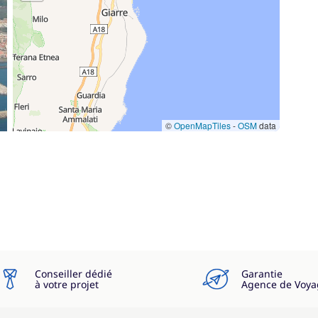
—
Inclus
—
Inclus
©
OpenMapTiles
-
OSM
data
—
—
—
—
Conseiller dédié
Garantie
à votre projet
Agence de Voya
300,00 €
/ jour