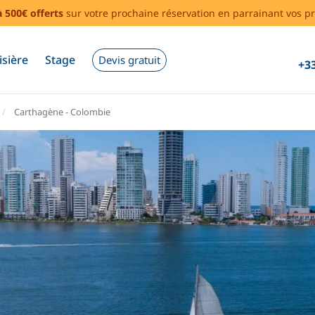
à 500€ offerts
sur votre prochaine réservation en parrainant vos pr
isière
Stage
Devis gratuit
+33
Carthagène - Colombie