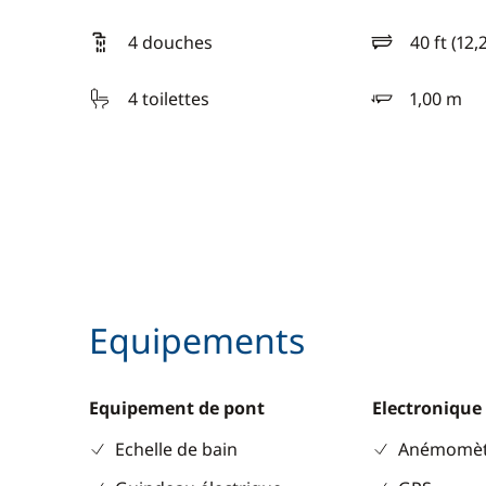
4 douches
40 ft (12,
longueur
4 toilettes
1,00 m
tirant d'eau
Equipements
Equipement de pont
Electronique
Echelle de bain
Anémomèt