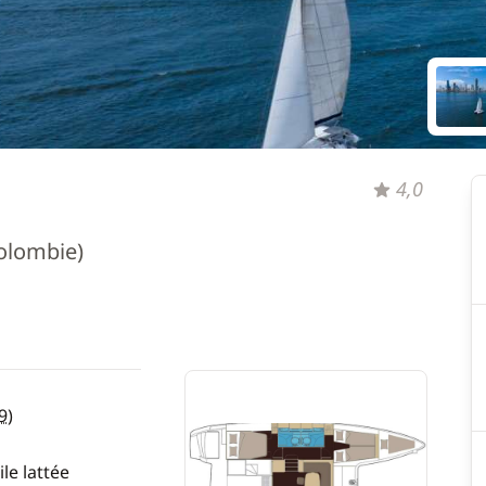
4,0
olombie)
9
)
le lattée