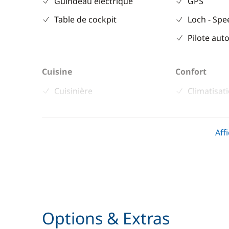
Guindeau électrique
GPS
Table de cockpit
Loch - Sp
Pilote aut
Cuisine
Confort
Cuisinière
Climatisat
Réfrigérateur
Eau chaud
Ventilateu
Aff
Options & Extras