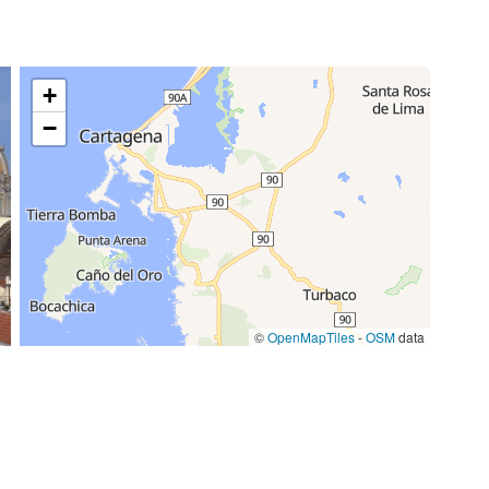
+
−
©
OpenMapTiles
-
OSM
data