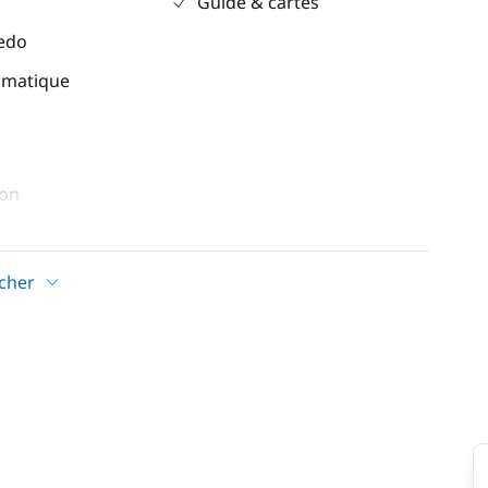
Guide & cartes
eedo
omatique
ion
e
rs
icher