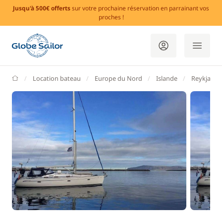
Jusqu'à 500€ offerts
sur votre prochaine réservation en parrainant vos
proches !
GlobeSailor
Location bateau
Europe du Nord
Islande
Reykjavik