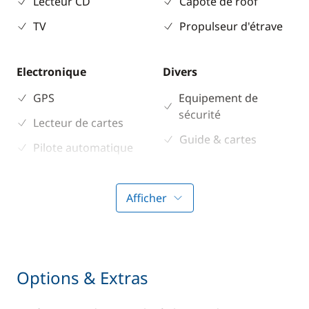
Lecteur CD
Capote de roof
TV
Propulseur d'étrave
Electronique
Divers
GPS
Equipement de
sécurité
Lecteur de cartes
Guide & cartes
Pilote automatique
Sondeur
Afficher
Cuisine
Confort
Cuisinière
Chauffage
Réfrigérateur
Eau chaude
Options & Extras