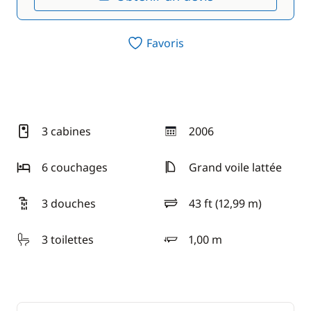
Favoris
3 cabines
2006
année
6 couchages
Grand voile lattée
3 douches
43 ft (12,99 m)
longueur
3 toilettes
1,00 m
tirant d'eau