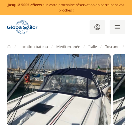
Jusqu'à 500€ offerts
sur votre prochaine réservation en parrainant vos
proches !
GlobeSailor
Location bateau
Méditerranée
Italie
Toscane
Ca