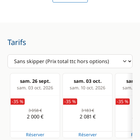
Electronique
Divers
GPS
Guide & cartes
Lecteur de cartes
Tarifs
Loch - Speedo
Pilote automatique
Sondeur
sam. 26 sept.
sam. 03 oct.
sam. 1
sam. 03 oct. 2026
sam. 10 oct. 2026
sam. 17 
Cuisine
Confort
-35 %
-35 %
-35 %
Réfrigérateur
Eau chaude
3 058 €
3 183 €
3 1
WC électrique
2 000 €
2 081 €
2 0
Réserver
Réserver
Rése