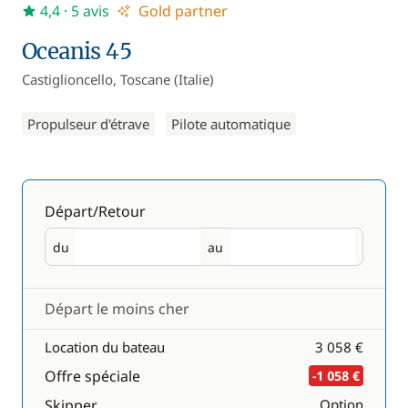
4,4
· 5 avis
Gold partner
Oceanis 45
Castiglioncello, Toscane (Italie)
Propulseur d'étrave
Pilote automatique
Départ/Retour
du
au
Départ
Retour
Départ le moins cher
Location du bateau
3 058 €
Offre spéciale
-1 058 €
Skipper
Option