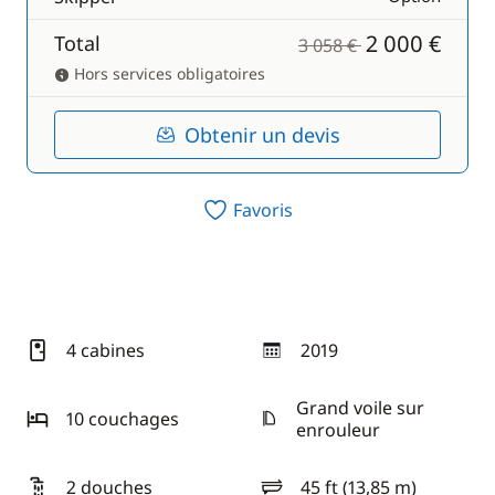
2 000 €
Total
3 058 €
Hors services obligatoires
Obtenir un devis
Favoris
4 cabines
2019
année
Grand voile sur
10 couchages
enrouleur
2 douches
45 ft (13,85 m)