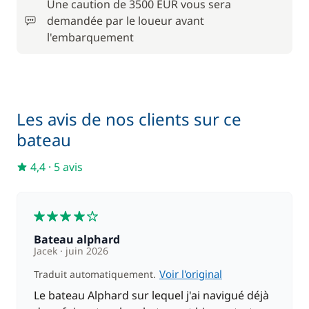
Une caution de 3500 EUR vous sera
demandée par le loueur avant
110,00 €
Barbecue
l'embarquement
/ semaine
130,00 €
Moteur Hors Bord
/ semaine
Les avis de nos clients sur ce
90,00 €
Parking Voitures
bateau
/ semaine
4,4
·
5 avis
Rachat de Franchise
260,00 €
Serviettes
18,00 €
4
Bateau alphard
Jacek
juin 2026
Voir l'original
Traduit automatiquement.
Le bateau Alphard sur lequel j'ai navigué déjà