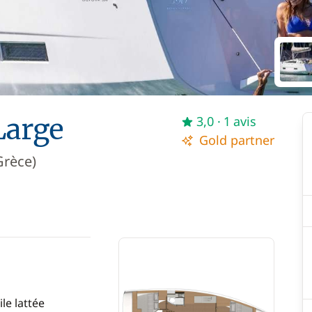
Large
3,0
· 1 avis
Gold partner
Grèce)
le lattée