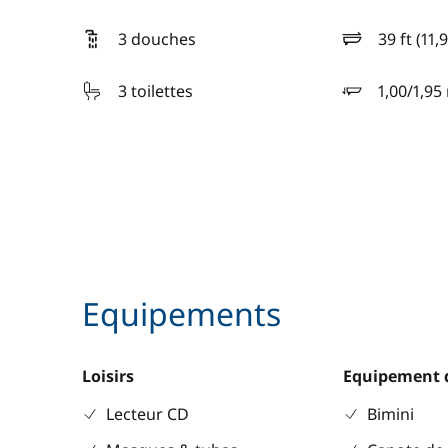
3 douches
39 ft (11,
longueur
3 toilettes
1,00/1,95
tirant d'eau
Equipements
Loisirs
Equipement 
Lecteur CD
Bimini