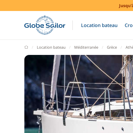
Jusqu'
Location bateau
Cro
GlobeSailor
Location bateau
Méditerranée
Grèce
Ath