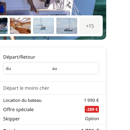
+15
Départ/Retour
du
au
Départ
Retour
Départ le moins cher
Location du bateau
1 990 €
Offre spéciale
-289 €
Skipper
Option