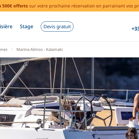
à 500€ offerts
sur votre prochaine réservation en parrainant vos pr
isière
Stage
Devis gratuit
+33
ènes
Marina Alimos - Kalamaki