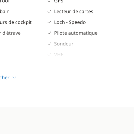
 roof
GPS
 bain
Lecteur de cartes
urs de cockpit
Loch - Speedo
 d'étrave
Pilote automatique
Sondeur
VHF
Confort
icher
ur
Eau chaude
 café
es
eur