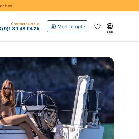
oches !
Contactez-nous
Mon compte
 (0)1 89 48 04 26
EUR