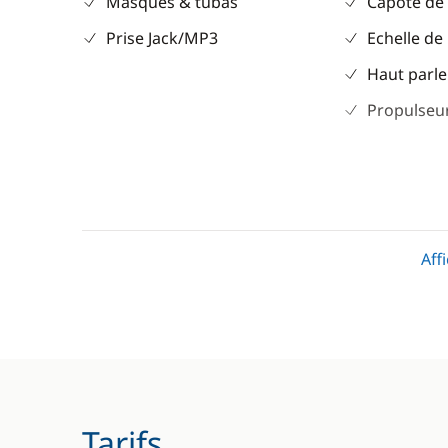
Masques & tubas
Capote de
Prise Jack/MP3
Echelle de
Haut parle
Propulseur
Divers
Cuisine
Aff
Equipement de sécurité
Congélate
Guide & cartes
Cuisinière
Machine à
Micro-ond
Réfrigérat
Tarifs