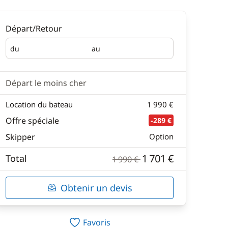
Départ/Retour
du
au
Départ
Retour
Départ le moins cher
Location du bateau
1 990 €
Offre spéciale
-289 €
Skipper
Option
1 701 €
Total
1 990 €
Obtenir un devis
Favoris