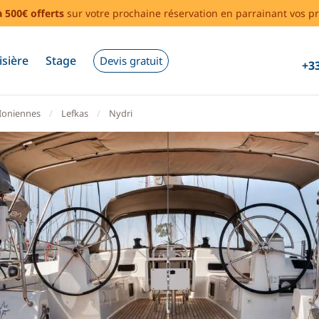
à 500€ offerts
sur votre prochaine réservation en parrainant vos pr
isière
Stage
Devis gratuit
+33
 Ioniennes
Lefkas
Nydri