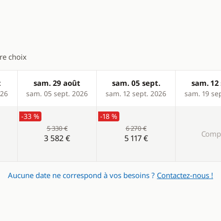
tre choix
t
sam. 29 août
sam. 05 sept.
sam. 12 
026
sam. 05 sept. 2026
sam. 12 sept. 2026
sam. 19 se
-33 %
-18 %
5 330 €
6 270 €
Compl
3 582 €
5 117 €
Aucune date ne correspond à vos besoins ?
Contactez-nous !