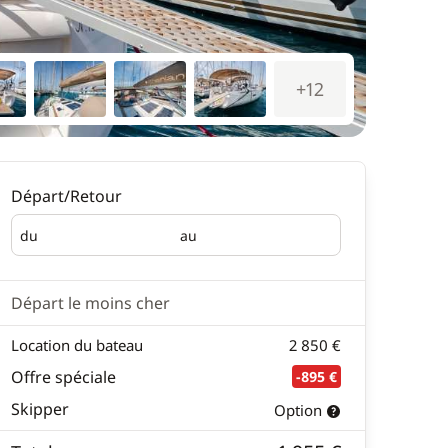
+12
Départ/Retour
du
au
Départ
Retour
Départ le moins cher
Location du bateau
2 850 €
Offre spéciale
-895 €
Skipper
Option