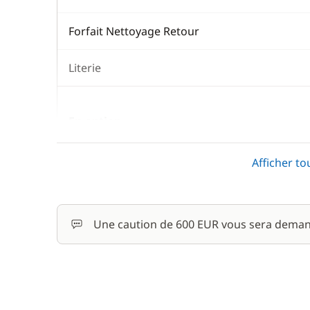
Forfait Nettoyage Retour
Literie
En option
Avitaillement
Afficher to
Cuisinier (repas non inclus)
Une caution de 600 EUR vous sera deman
Filet de sécurité
Hôtesse (repas non inclus)