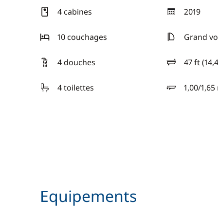
4 cabines
2019
année
10 couchages
Grand voi
4 douches
47 ft (14,
longueur
4 toilettes
1,00/1,65
tirant d'eau
Equipements