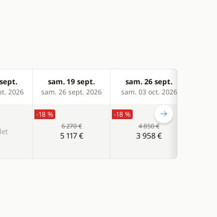
sept.
sam. 19 sept.
sam. 26 sept.
sam
pt. 2026
sam. 26 sept. 2026
sam. 03 oct. 2026
sam. 
-18 %
-18 %
6 270 €
4 850 €
et
C
5 117 €
3 958 €