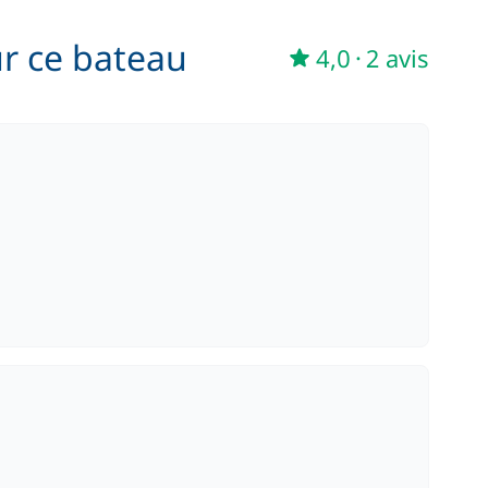
100,00 €
ur ce bateau
/ semaine
4,0
·
2 avis
210,00 €
/ nuit