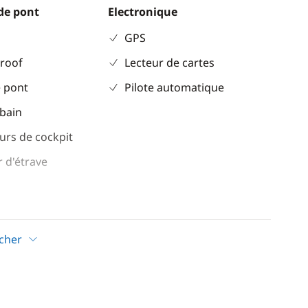
de pont
Electronique
GPS
 roof
Lecteur de cartes
 pont
Pilote automatique
 bain
urs de cockpit
 d'étrave
Confort
Panneaux solaires
icher
eur