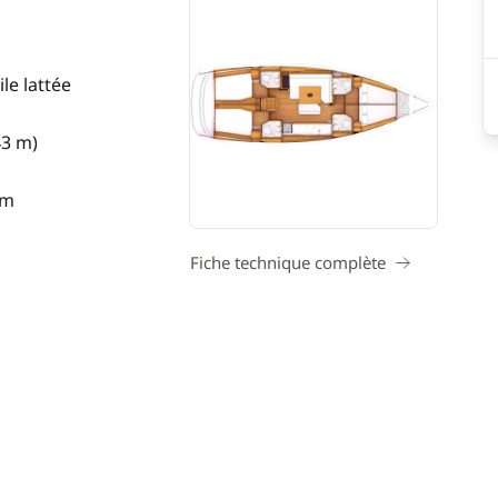
le lattée
43 m)
 m
Fiche technique complète