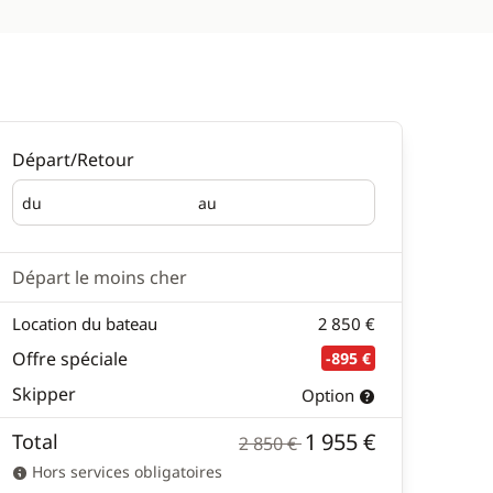
Départ/Retour
du
au
Départ
Retour
Départ le moins cher
Location du bateau
2 850 €
Offre spéciale
-895 €
Skipper
Option
1 955 €
Total
2 850 €
Hors services obligatoires