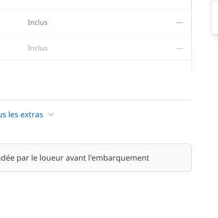
—
Inclus
—
Inclus
20,00 €
us les extras
230,00 €
/ nuit
dée par le loueur avant l'embarquement
200,00 €
190,00 €
/ nuit