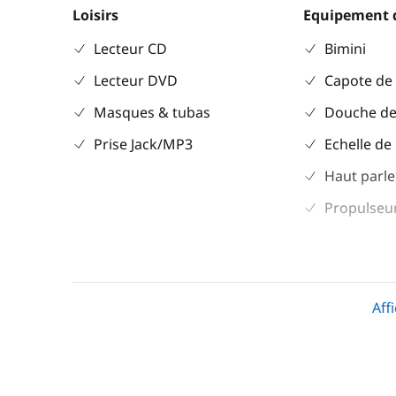
Loisirs
Equipement 
Lecteur CD
Bimini
Lecteur DVD
Capote de
Masques & tubas
Douche de
Prise Jack/MP3
Echelle de
Haut parle
Propulseur
Divers
Cuisine
Equipement de sécurité
Cuisinière
Aff
Guide & cartes
Réfrigérat