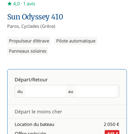
4,0
· 1 avis
Sun Odyssey 410
Paros, Cyclades (Grèce)
Propulseur d'étrave
Pilote automatique
Panneaux solaires
Départ/Retour
du
au
Départ
Retour
Départ le moins cher
Location du bateau
2 050 €
Offre spéciale
-645 €