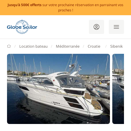
Jusqu'à 500€ offerts
sur votre prochaine réservation en parrainant vos
proches !
GlobeSailor
Location bateau
Méditerranée
Croatie
Sibenik