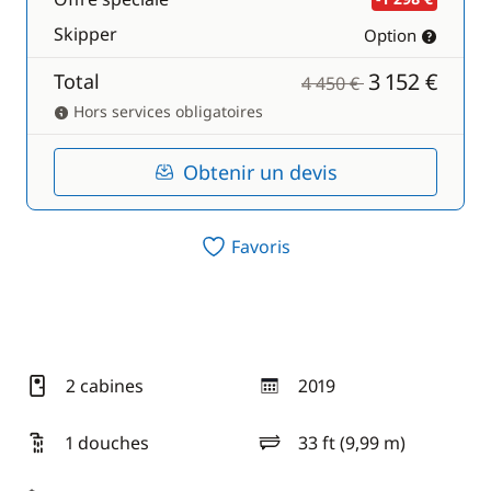
Skipper
Option
3 152 €
Total
4 450 €
Hors services obligatoires
Obtenir un devis
Favoris
2 cabines
2019
année
1 douches
33 ft (9,99 m)
longueur