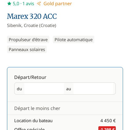
5,0
· 1 avis
Gold partner
Marex 320 ACC
Sibenik, Croatie (Croatie)
Propulseur d'étrave
Pilote automatique
Panneaux solaires
Départ/Retour
du
au
Départ
Retour
Départ le moins cher
Location du bateau
4 450 €
Offre spéciale
-1 298 €