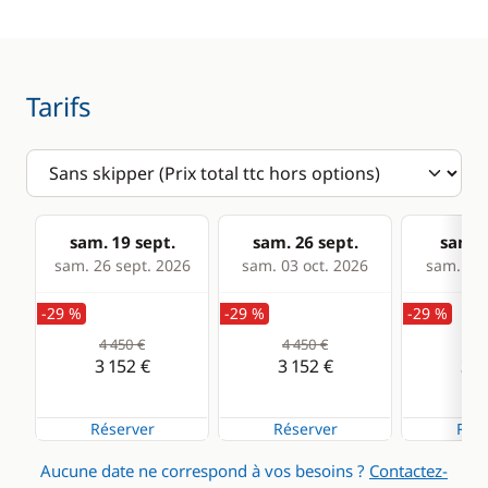
VHF
Cuisine
Confort
Tarifs
Réfrigérateur
Chauffage
Panneaux solaires
sam. 19 sept.
sam. 26 sept.
sam. 0
sam. 26 sept. 2026
sam. 03 oct. 2026
sam. 10 
-29 %
-29 %
-29 %
4 450 €
4 450 €
4 4
3 152 €
3 152 €
3 1
Réserver
Réserver
Rése
Aucune date ne correspond à vos besoins ?
Contactez-