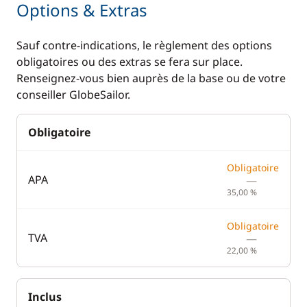
Options & Extras
Electronique
Divers
Sauf contre-indications, le règlement des options
Convertisseur 220V
Equipement de
obligatoires ou des extras se fera sur place.
sécurité
Renseignez-vous bien auprès de la base ou de votre
GPS
conseiller GlobeSailor.
Lecteur de cartes
Loch - Speedo
Obligatoire
Pilote automatique
Obligatoire
Sondeur
APA
—
35,00 %
VHF
Obligatoire
TVA
—
Cuisine
Confort
22,00 %
Congélateur
Chauffage
Inclus
Cuisinière
Climatisation