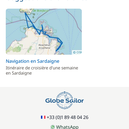
Inclus
Rachat de Franchise
—
Inclus
Serviettes
—
Inclus
Skipper (repas non inclus)
—
Navigation en Sardaigne
Itinéraire de croisière d'une semaine
en Sardaigne
Inclus
Taxe Réserve Naturelle
—
Inclus
Wifi
—
+33 (0)1 89 48 04 26
WhatsApp