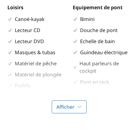
Loisirs
Equipement de pont
Canoë-kayak
Bimini
Lecteur CD
Douche de pont
Lecteur DVD
Echelle de bain
Masques & tubas
Guindeau électrique
Matériel de pêche
Haut parleurs de
cockpit
Matériel de plongée
Pont en teck
Paddle
Propulseur d'étrave
Prise Jack/MP3
Table de cockpit
Afficher
Seabob / Sea Scooter
Taud de soleil
Ski nautique
Winch électrique
TV