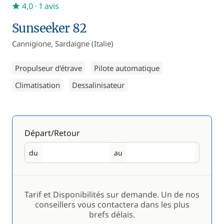
4,0
· 1 avis
Sunseeker 82
Cannigione, Sardaigne (Italie)
Propulseur d'étrave
Pilote automatique
Climatisation
Dessalinisateur
Départ/Retour
du
au
Départ
Retour
Tarif et Disponibilités sur demande. Un de nos
conseillers vous contactera dans les plus
brefs délais.