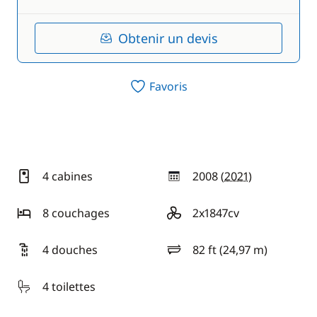
Obtenir un devis
Favoris
4 cabines
2008 (
2021
)
année
8 couchages
2x1847cv
motorisation
4 douches
82 ft (24,97 m)
longueur
4 toilettes