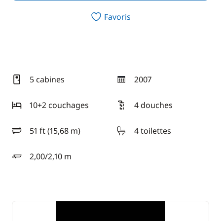
Favoris
5 cabines
2007
année
10+2 couchages
4 douches
51 ft (15,68 m)
4 toilettes
longueur
2,00/2,10 m
tirant d'eau