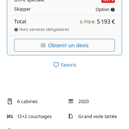
Skipper
Option
5 193 €
Total
5 770 €
Hors services obligatoires
Obtenir un devis
Favoris
6 cabines
2020
année
12+2 couchages
Grand voile lattée