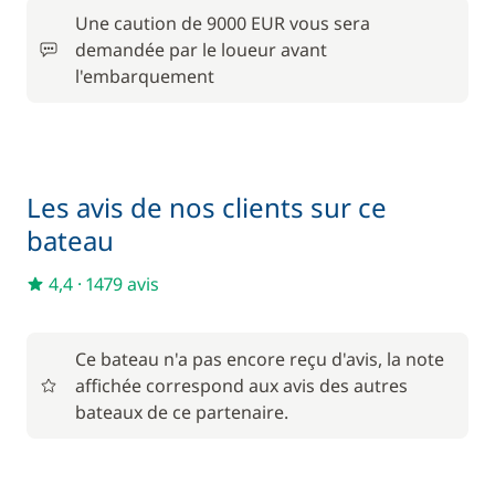
Serviettes
—
Une caution de 9000 EUR vous sera
demandée par le loueur avant
l'embarquement
En option
Filet de sécurité
300,00 €
Les avis de nos clients sur ce
Forfait Nettoyage Retour
375,00 €
bateau
Frais de port
52,00 €
4,4
·
1479 avis
À partir de
Hôtesse (repas non inclus)
170,00 €
Ce bateau n'a pas encore reçu d'avis, la note
/ nuit
affichée correspond aux avis des autres
bateaux de ce partenaire.
À partir de
Kayak
15,00 €
/ nuit