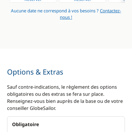
Cuisinière
Dessalinisateur
Aucune date ne correspond à vos besoins ?
Contactez-
Réfrigérateur
Eau chaude
nous !
Réfrigérateur
Générateur
éléctrique
Panneaux solaires
Ventilateurs
WC électrique
Options & Extras
Sauf contre-indications, le règlement des options
obligatoires ou des extras se fera sur place.
Renseignez-vous bien auprès de la base ou de votre
conseiller GlobeSailor.
Obligatoire