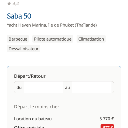
4,4
Saba 50
Yacht Haven Marina, île de Phuket (Thaïlande)
Barbecue
Pilote automatique
Climatisation
Dessalinisateur
Départ/Retour
du
au
Départ
Retour
Départ le moins cher
Location du bateau
5 770 €
Offre spéciale
-577 €