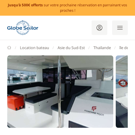
Jusqu'à 500€ offerts
sur votre prochaine réservation en parrainant vos
proches !
GlobeSailor
Location bateau
Asie du Sud-Est
Thaïlande
île de P