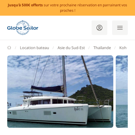
Jusqu'à 500€ offerts
sur votre prochaine réservation en parrainant vos
proches !
GlobeSailor
Location bateau
Asie du Sud-Est
Thaïlande
Koh Cha