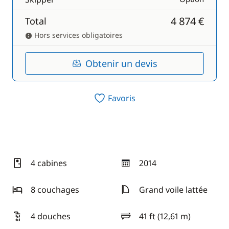
4 874 €
Total
Hors services obligatoires
Obtenir un devis
Favoris
4 cabines
2014
année
8 couchages
Grand voile lattée
4 douches
41 ft (12,61 m)
longueur