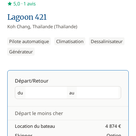
5,0
· 1 avis
Lagoon 421
Koh Chang, Thaïlande (Thaïlande)
Pilote automatique
Climatisation
Dessalinisateur
Générateur
Départ/Retour
du
au
Départ
Retour
Départ le moins cher
Location du bateau
4 874 €
Skipper
Option