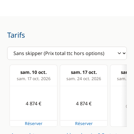
Loch - Speedo
Pilote automatique
Sondeur
Tarifs
Cuisine
Confort
Réfrigérateur
Climatisation
Dessalinisateur
sam. 10 oct.
sam. 17 oct.
sam. 2
sam. 17 oct. 2026
sam. 24 oct. 2026
sam. 31 
Eau chaude
Générateur
4 874 €
4 874 €
Panneaux solaires
Com
Réserver
Réserver