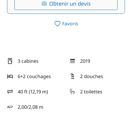
Obtenir un devis
Favoris
3 cabines
2019
année
6+2 couchages
2 douches
40 ft (12,19 m)
2 toilettes
longueur
2,00/2,08 m
tirant d'eau