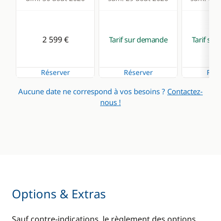
2 599 €
Tarif sur demande
Tarif su
Réserver
Réserver
Rése
Aucune date ne correspond à vos besoins ?
Contactez-
nous !
Options & Extras
Sauf contre-indications, le règlement des options