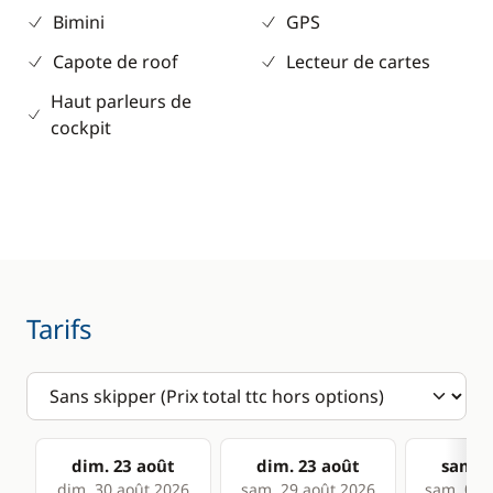
Bimini
GPS
Capote de roof
Lecteur de cartes
Haut parleurs de
cockpit
Tarifs
dim. 23 août
dim. 23 août
sam. 2
dim. 30 août 2026
sam. 29 août 2026
sam. 05 s