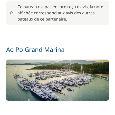
Ce bateau n'a pas encore reçu d'avis, la note
80,00 €
affichée correspond aux avis des autres
Rachat de Franchise
/ nuit
bateaux de ce partenaire.
180,00 €
Skipper (repas non inclus)
/ nuit
31,00 €
Ao Po Grand Marina
Wifi
/ nuit