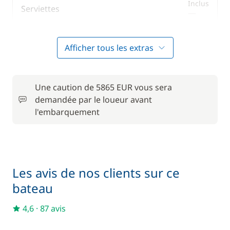
Inclus
Serviettes
—
Afficher tous les extras
En option
120,00 €
Cuisinier (repas non inclus)
/ nuit
Une caution de 5865 EUR vous sera
demandée par le loueur avant
À partir de
l'embarquement
Filet de sécurité
170,00 €
265,00 €
Homme de pont/Second
/ nuit
Les avis de nos clients sur ce
25,00 €
bateau
Kayak
/ nuit
4,6
·
87 avis
25,00 €
Paddle
/ nuit