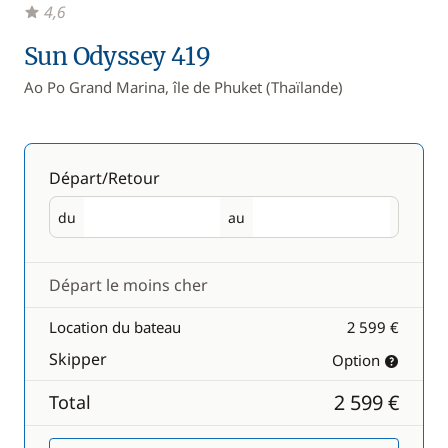
4,6
Sun Odyssey 419
Ao Po Grand Marina, île de Phuket (Thaïlande)
Départ/Retour
du
au
Départ
Retour
Départ le moins cher
Location du bateau
2 599 €
Skipper
Option
2 599 €
Total