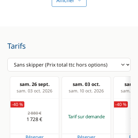
Afficher
Divers
Cuisine
Equipement de
Congélateur
sécurité
Cuisinière
Tarifs
Guide & cartes
Réfrigérateur
Confort
Chauffage
sam. 26 sept.
sam. 03 oct.
sam. 1
sam. 03 oct. 2026
sam. 10 oct. 2026
sam. 17 
Eau chaude
-40 %
-40 %
Panneaux solaires
2 880 €
2 3
Tarif sur demande
1 728 €
1 4
Réserver
Réserver
Rése