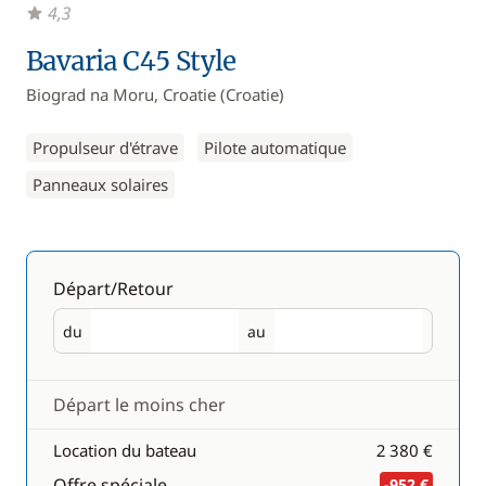
4,3
Bavaria C45 Style
Biograd na Moru, Croatie (Croatie)
Propulseur d'étrave
Pilote automatique
Panneaux solaires
Départ/Retour
du
au
Départ
Retour
Départ le moins cher
Location du bateau
2 380 €
Offre spéciale
-952 €