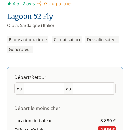
4,5
· 2 avis
Gold partner
Lagoon 52 Fly
Olbia, Sardaigne (Italie)
Pilote automatique
Climatisation
Dessalinisateur
Générateur
Départ/Retour
du
au
Départ
Retour
Départ le moins cher
Location du bateau
8 890 €
Offre spéciale
-2 556 €