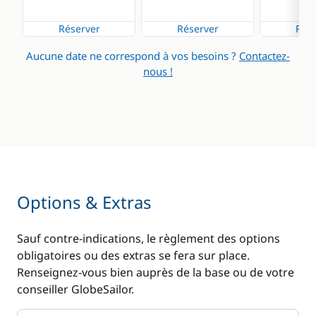
Cuisinière
Dessalinisateur
Réserver
Réserver
Rése
Ice Maker
Eau chaude
Aucune date ne correspond à vos besoins ?
Contactez-
Lave Vaisselle
Générateur
nous !
Machine à café
WC électrique
Réfrigérateur
Options & Extras
Sauf contre-indications, le règlement des options
obligatoires ou des extras se fera sur place.
Renseignez-vous bien auprès de la base ou de votre
conseiller GlobeSailor.