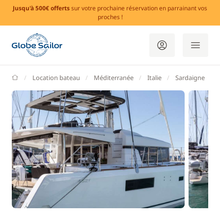
Jusqu'à 500€ offerts
sur votre prochaine réservation en parrainant vos
proches !
GlobeSailor
Location bateau
Méditerranée
Italie
Sardaigne