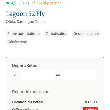
4,5
· 2 avis
Gold partner
Lagoon 52 Fly
Olbia, Sardaigne (Italie)
Pilote automatique
Climatisation
Dessalinisateur
Générateur
Départ/Retour
du
au
Départ
Retour
Départ le moins cher
Location du bateau
8 890 €
Offre spéciale
-2 556 €