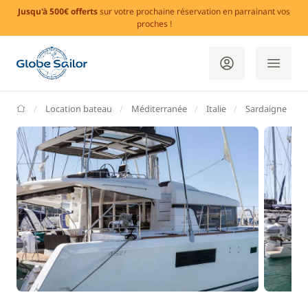
Jusqu'à 500€ offerts
sur votre prochaine réservation en parrainant vos
proches !
GlobeSailor
Location bateau
Méditerranée
Italie
Sardaigne