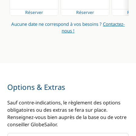
Cuisinière
Dessalinisateur
Réserver
Réserver
Rése
Ice Maker
Eau chaude
Aucune date ne correspond à vos besoins ?
Contactez-
Lave Vaisselle
Générateur
nous !
Machine à café
WC électrique
Réfrigérateur
Options & Extras
Sauf contre-indications, le règlement des options
obligatoires ou des extras se fera sur place.
Renseignez-vous bien auprès de la base ou de votre
conseiller GlobeSailor.