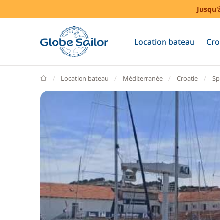
Jusqu'
Location bateau
Cro
GlobeSailor
Location bateau
Méditerranée
Croatie
Spl