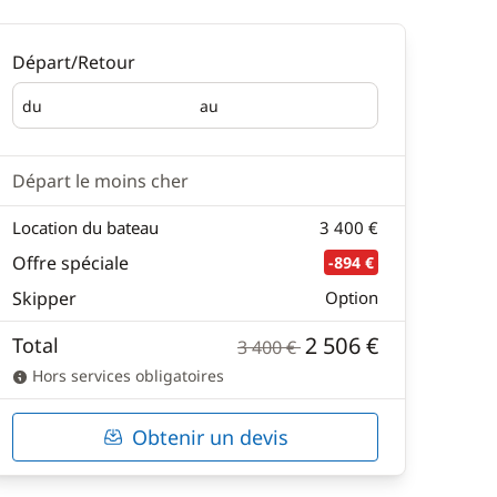
Départ/Retour
du
au
Départ
Retour
Départ le moins cher
Location du bateau
3 400 €
Offre spéciale
-894 €
Skipper
Option
2 506 €
Total
3 400 €
Hors services obligatoires
Obtenir un devis