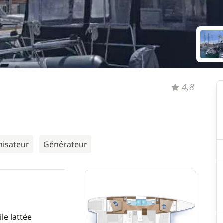
4,8
nisateur
Générateur
le lattée