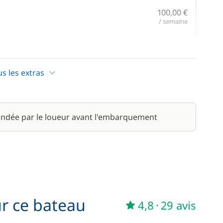
100,00 €
/ semaine
200,00 €
/ semaine
us les extras
À partir de
100,00 €
400,00 €
ndée par le loueur avant l'embarquement
30,00 €
/ semaine
ur ce bateau
4,8
·
29 avis