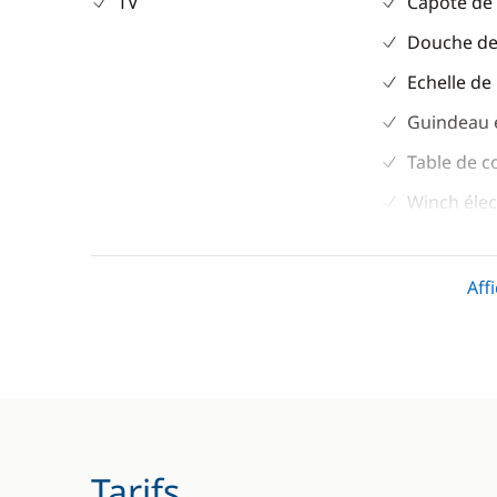
TV
Capote de
Douche de
Echelle de
Guindeau 
Table de c
Winch élec
Divers
Cuisine
Aff
Equipement de sécurité
Congélate
Guide & cartes
Cuisinière
Réfrigérat
Réfrigérat
Tarifs