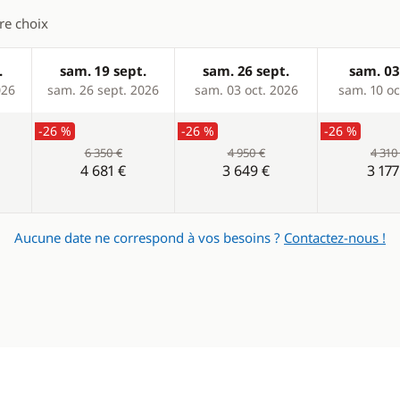
Panneaux solaires
tre choix
.
sam. 19 sept.
sam. 26 sept.
sam. 03
026
sam. 26 sept. 2026
sam. 03 oct. 2026
sam. 10 oc
-26 %
-26 %
-26 %
6 350 €
4 950 €
4 310
4 681 €
3 649 €
3 177
Aucune date ne correspond à vos besoins ?
Contactez-nous !