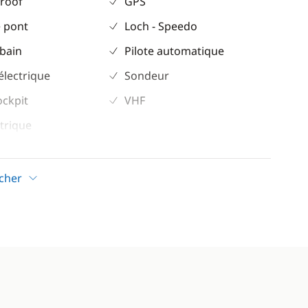
 roof
GPS
 pont
Loch - Speedo
 bain
Pilote automatique
électrique
Sondeur
ockpit
VHF
trique
Confort
icher
ur
Chauffage
Climatisation
eur
Dessalinisateur
eur éléctrique
Eau chaude
Générateur