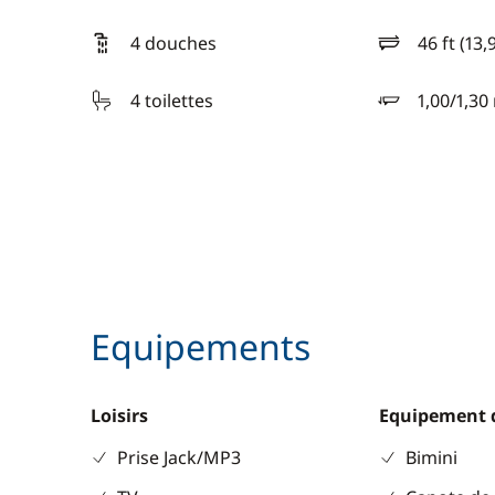
4 douches
46 ft (13,
longueur
4 toilettes
1,00/1,30
tirant d'eau
Equipements
Loisirs
Equipement 
Prise Jack/MP3
Bimini