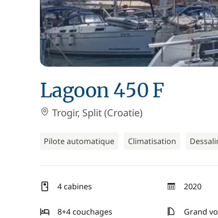
Lagoon 450 F
Trogir, Split (Croatie)
Pilote automatique
Climatisation
Dessali
4 cabines
2020
année
8+4 couchages
Grand voi