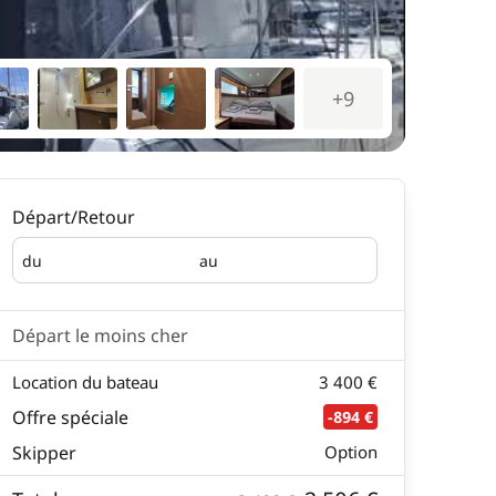
+9
Départ/Retour
du
au
Départ
Retour
Départ le moins cher
Location du bateau
3 400 €
Offre spéciale
-894 €
Skipper
Option