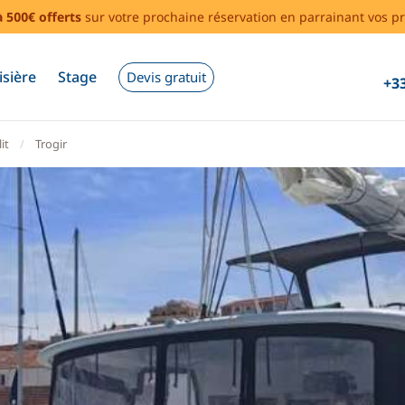
à 500€ offerts
sur votre prochaine réservation en parrainant vos pr
isière
Stage
Devis gratuit
+33
it
Trogir