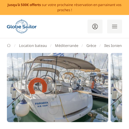
Jusqu'à 500€ offerts
sur votre prochaine réservation en parrainant vos
proches !
GlobeSailor
Location bateau
Méditerranée
Grèce
Iles Ioniennes