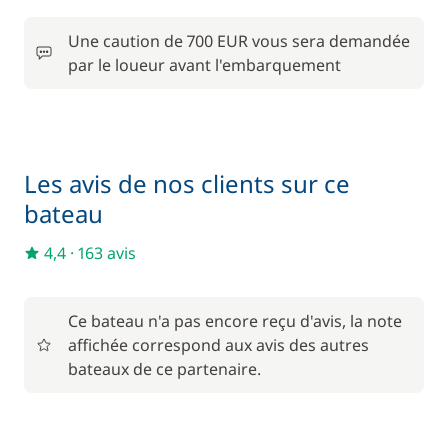
Inclus
TVA
—
Une caution de 700 EUR vous sera demandée
par le loueur avant l'embarquement
En option
330,00 €
Animaux de compagnie
Les avis de nos clients sur ce
/ bateau
bateau
Avitaillement
20,00 €
4,4
·
163 avis
230,00 €
Cuisinier (repas non inclus)
/ nuit
Ce bateau n'a pas encore reçu d'avis, la note
affichée correspond aux avis des autres
Filet de sécurité
200,00 €
bateaux de ce partenaire.
190,00 €
Hôtesse (repas non inclus)
/ nuit