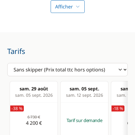
GPS
Guide & cartes
Afficher
Lecteur de cartes
Pilote automatique
Cuisine
Confort
Tarifs
Cuisinière
Climatisation
Micro-ondes
Dessalinisateur
Réfrigérateur
Générateur
WC électrique
sam. 29 août
sam. 05 sept.
sam. 1
sam. 05 sept. 2026
sam. 12 sept. 2026
sam. 19 s
-38 %
-18 %
6 730 €
7 9
Tarif sur demande
4 200 €
6 4