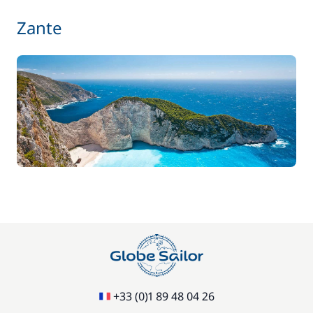
100,00 €
Paddle
Zante
/ semaine
210,00 €
Skipper (repas non inclus)
/ nuit
+33 (0)1 89 48 04 26