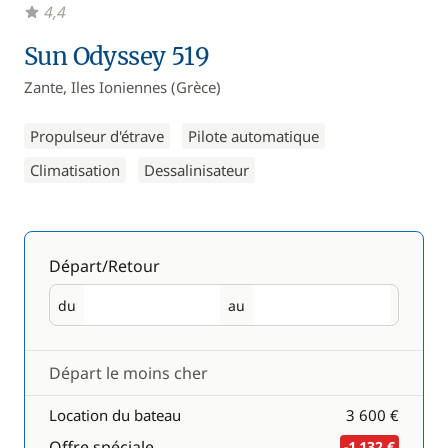
4,4
Sun Odyssey 519
Zante, Iles Ioniennes (Grèce)
Propulseur d'étrave
Pilote automatique
Climatisation
Dessalinisateur
Départ/Retour
du
au
Départ
Retour
Départ le moins cher
Location du bateau
3 600 €
Offre spéciale
-1 132 €