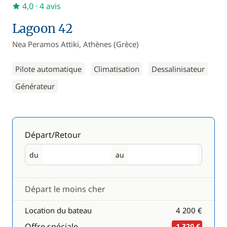
4,0
· 4 avis
Lagoon 42
Nea Peramos Attiki, Athènes (Grèce)
Pilote automatique
Climatisation
Dessalinisateur
Générateur
Départ/Retour
du
au
Départ
Retour
Départ le moins cher
Location du bateau
4 200 €
Offre spéciale
-1 320 €