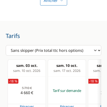
Afficher
sécurité
GPS
Guide & cartes
Lecteur de cartes
Loch - Speedo
Pilote automatique
Tarifs
Sondeur
VHF
Cuisine
Confort
sam. 03 oct.
sam. 10 oct.
sam. 1
sam. 10 oct. 2026
sam. 17 oct. 2026
sam. 24 
Cuisinière
Climatisation
-18 %
-18 %
Machine à café
Dessalinisateur
5 710 €
4 2
Tarif sur demande
Réfrigérateur
Générateur
4 660 €
3 4
WC électrique
Réserver
Réserver
Rése