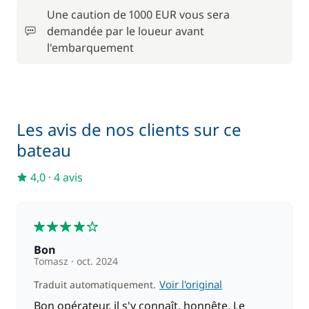
/ nuit
Une caution de 1000 EUR vous sera
demandée par le loueur avant
Filet de sécurité
200,00 €
l'embarquement
190,00 €
Hôtesse (repas non inclus)
/ nuit
100,00 €
Paddle
Les avis de nos clients sur ce
/ semaine
bateau
210,00 €
Skipper (repas non inclus)
4,0
·
4 avis
/ nuit
4
Bon
Tomasz
oct. 2024
Voir l'original
Traduit automatiquement.
Bon opérateur, il s'y connaît, honnête. Le