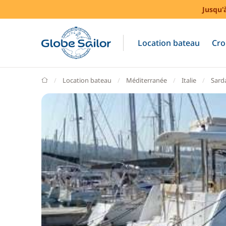
Jusqu'
Location bateau
Cro
GlobeSailor
Location bateau
Méditerranée
Italie
Sard