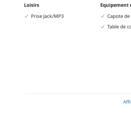
Loisirs
Equipement 
Prise Jack/MP3
Capote de
Table de c
Cuisine
Confort
Cuisinière
Climatisat
Aff
Réfrigérateur éléctrique
Dessalinis
Eau chaud
Générateu