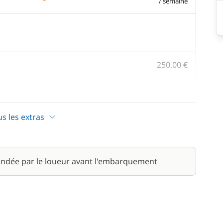
/ semaine
250,00 €
4 000,00 €
/ semaine
us les extras
100,00 €
/ semaine
150,00 €
ndée par le loueur avant l'embarquement
/ semaine
500,00 €