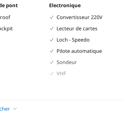
de pont
Electronique
 roof
Convertisseur 220V
ockpit
Lecteur de cartes
Loch - Speedo
Pilote automatique
Sondeur
VHF
ion
icher
ateur
e
r