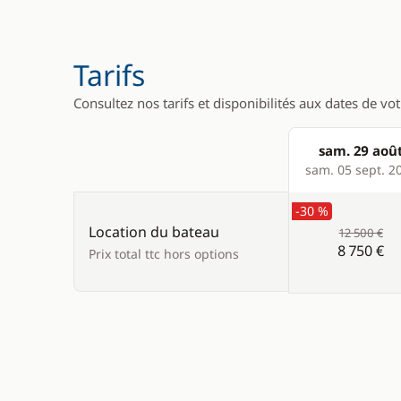
Panneaux 
WC électr
Tarifs
Consultez nos tarifs et disponibilités aux dates de vo
sam. 29 aoû
Products
sam. 05 sept. 2
-30 %
Location du bateau
12 500 €
8 750 €
Prix total ttc hors options