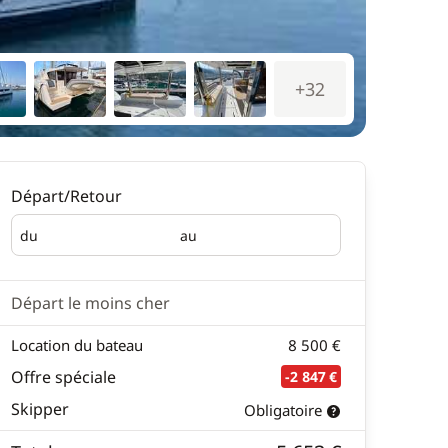
+32
Départ/Retour
du
au
Départ
Retour
Départ le moins cher
Location du bateau
8 500 €
Offre spéciale
-2 847 €
Skipper
Obligatoire