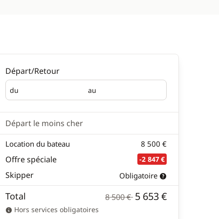
Départ/Retour
du
au
Départ
Retour
Départ le moins cher
Location du bateau
8 500 €
Offre spéciale
-2 847 €
Skipper
Obligatoire
5 653 €
Total
8 500 €
Hors services obligatoires