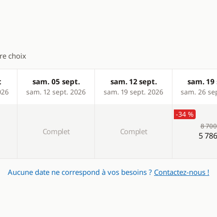
solaires
ique
tre choix
t
sam. 05 sept.
sam. 12 sept.
sam. 19 
026
sam. 12 sept. 2026
sam. 19 sept. 2026
sam. 26 se
-34 %
8 700
Complet
Complet
5 786
Aucune date ne correspond à vos besoins ?
Contactez-nous !