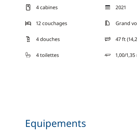
4 cabines
2021
année
12 couchages
Grand voi
4 douches
47 ft (14,
longueur
4 toilettes
1,00/1,35
tirant d'eau
Equipements