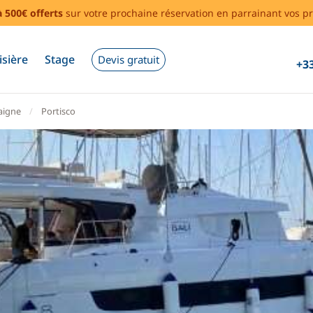
à 500€ offerts
sur votre prochaine réservation en parrainant vos pr
isière
Stage
Devis gratuit
+33
aigne
Portisco