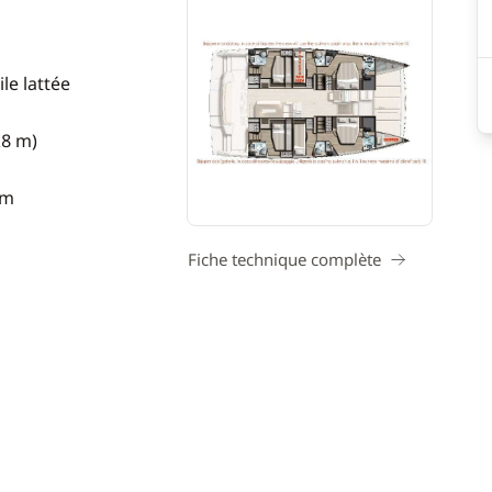
le lattée
28 m)
 m
Fiche technique complète