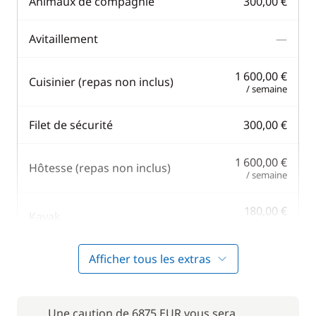
Animaux de compagnie
300,00 €
Avitaillement
—
1 600,00 €
Cuisinier (repas non inclus)
/ semaine
Filet de sécurité
300,00 €
1 600,00 €
Hôtesse (repas non inclus)
/ semaine
180,00 €
Kayak
/ semaine
Afficher tous les extras
200,00 €
Paddle
/ semaine
805,00 €
Une caution de 6875 EUR vous sera
Rachat de Franchise