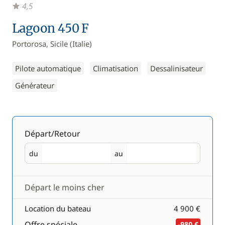
4,5
Lagoon 450 F
Portorosa, Sicile (Italie)
Pilote automatique
Climatisation
Dessalinisateur
Générateur
Départ/Retour
du
au
Départ
Retour
Départ le moins cher
Location du bateau
4 900 €
Offre spéciale
-980 €