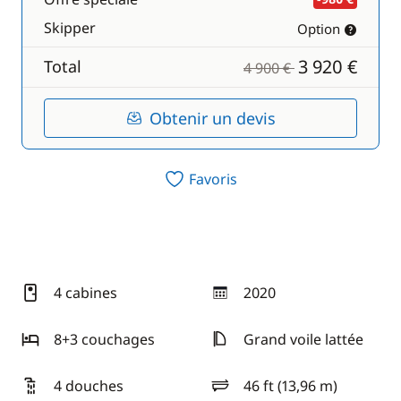
Skipper
Option
3 920 €
Total
4 900 €
Obtenir un devis
Favoris
4 cabines
2020
année
8+3 couchages
Grand voile lattée
4 douches
46 ft (13,96 m)
longueur