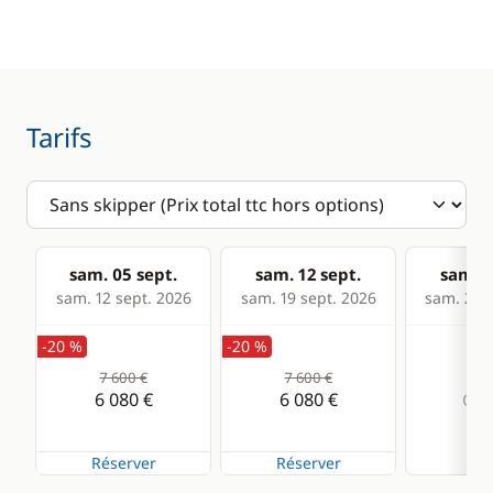
Anémomètre
Equipement de
sécurité
GPS
Lecteur de cartes
Tarifs
Loch - Speedo
Pilote automatique
Sondeur
sam. 05 sept.
sam. 12 sept.
sam. 1
VHF
sam. 12 sept. 2026
sam. 19 sept. 2026
sam. 26 s
-20 %
-20 %
Cuisine
Confort
7 600 €
7 600 €
Congélateur
Climatisation
6 080 €
6 080 €
Com
Cuisinière
Dessalinisateur
Réserver
Réserver
Machine à café
Eau chaude