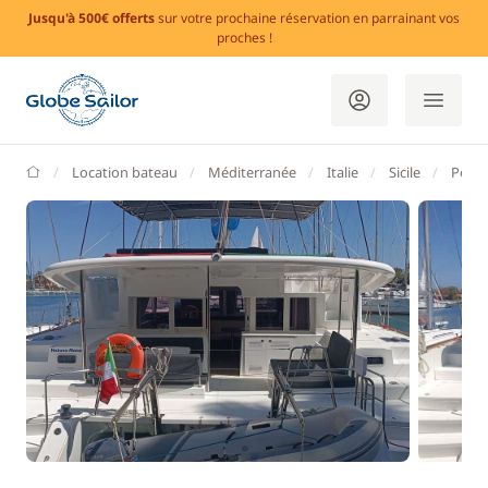
Jusqu'à 500€ offerts
sur votre prochaine réservation en parrainant vos
proches !
GlobeSailor
Location bateau
Méditerranée
Italie
Sicile
Porto