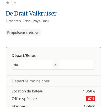
3,8
De Drait Valkruiser
Drachten, Frise (Pays-Bas)
Propulseur d'étrave
Départ/Retour
du
au
Départ
Retour
Départ le moins cher
Location du bateau
1 350 €
Offre spéciale
-67 €
Skipper
Option