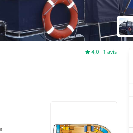
4,0
· 1 avis
s