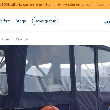
à 500€ offerts
sur votre prochaine réservation en parrainant vos pr
isière
Stage
Devis gratuit
+33
Frise
Drachten