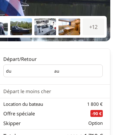
+12
Départ/Retour
du
au
Départ
Retour
Départ le moins cher
Location du bateau
1 800 €
Offre spéciale
-90 €
Skipper
Option