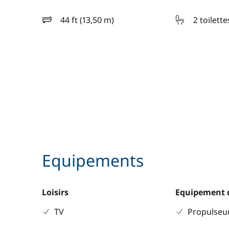
44 ft (13,50 m)
2 toilette
longueur
Equipements
Loisirs
Equipement 
TV
Propulseur