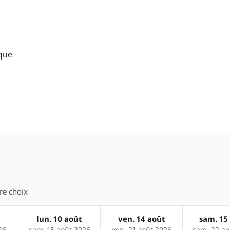
ique
tre choix
lun. 10 août
ven. 14 août
sam. 15
26
sam. 15 août 2026
ven. 21 août 2026
sam. 22 ao