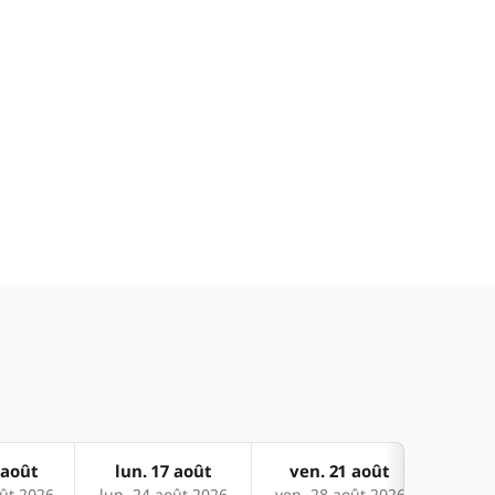
 août
lun. 17 août
ven. 21 août
sam
ût 2026
lun. 24 août 2026
ven. 28 août 2026
sam. 