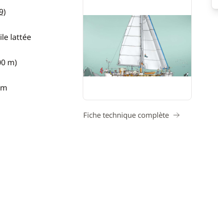
9
)
le lattée
00 m)
 m
Fiche technique complète