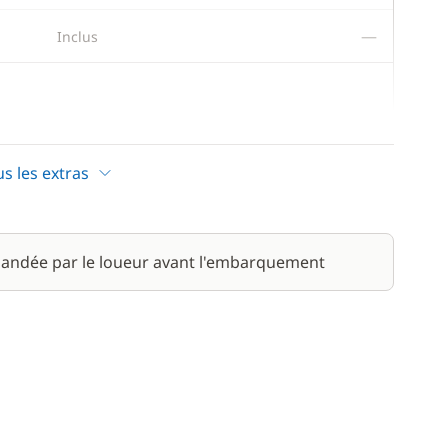
—
Inclus
2 000,00 €
us les extras
/ semaine
1 850,00 €
/ personne / semaine
andée par le loueur avant l'embarquement
1 400,00 €
/ semaine