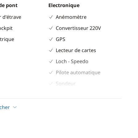
de pont
Electronique
 d'étrave
Anémomètre
ockpit
Convertisseur 220V
trique
GPS
Lecteur de cartes
Loch - Speedo
Pilote automatique
Sondeur
VHF
icher
Confort
ur
Chauffage
Dessalinisateur