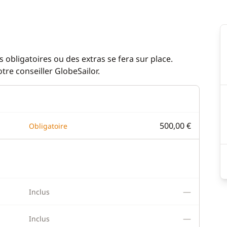
elle
Eau chaude
 café
Générateur
eur
Lave Linge
 obligatoires ou des extras se fera sur place.
re conseiller GlobeSailor.
WC électrique
500,00 €
Obligatoire
—
Inclus
—
Inclus