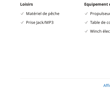
Loisirs
Equipement 
Matériel de pêche
Propulseur
Prise Jack/MP3
Table de c
Winch élec
Aff
Divers
Cuisine
Equipement de sécurité
Congélate
Guide & cartes
Cuisinière