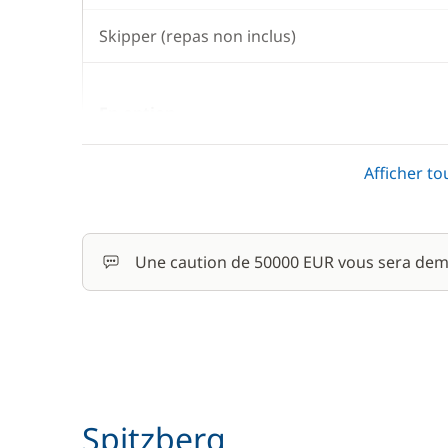
Skipper (repas non inclus)
En option
Afficher to
Cuisinier (repas non inclus)
Homme de pont/Second
Une caution de 50000 EUR vous sera dem
Pension complète
Spitzberg