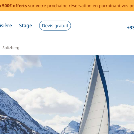
à 500€ offerts
sur votre prochaine réservation en parrainant vos pr
isière
Stage
Devis gratuit
+33
Spitzberg