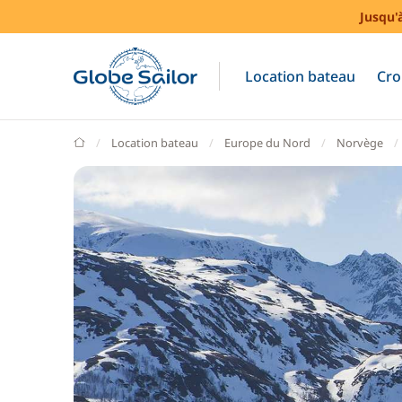
Jusqu'
Location bateau
Cro
GlobeSailor
Location bateau
Europe du Nord
Norvège