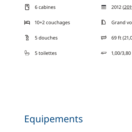
6 cabines
2012 (
201
année
10+2 couchages
Grand voi
5 douches
69 ft (21,
longueur
5 toilettes
1,00/3,80
tirant d'eau
Equipements