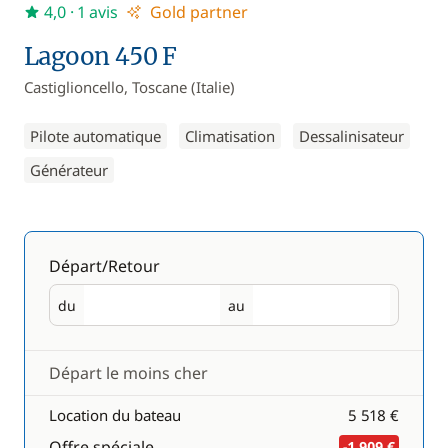
4,0
· 1 avis
Gold partner
Lagoon 450 F
Castiglioncello, Toscane (Italie)
Pilote automatique
Climatisation
Dessalinisateur
Générateur
Départ/Retour
du
au
Départ
Retour
Départ le moins cher
Location du bateau
5 518 €
Offre spéciale
-1 909 €