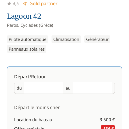
4,5
Gold partner
Lagoon 42
Paros, Cyclades (Grèce)
Pilote automatique
Climatisation
Générateur
Panneaux solaires
Départ/Retour
du
au
Départ
Retour
Départ le moins cher
Location du bateau
3 500 €
Offre spéciale
-536 €