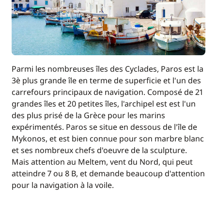
Filet de sécurité
200,00 €
180,00 €
Hôtesse (repas non inclus)
/ nuit
Parmi les nombreuses îles des Cyclades, Paros est la
100,00 €
Paddle
3è plus grande île en terme de superficie et l'un des
/ semaine
carrefours principaux de navigation. Composé de 21
grandes îles et 20 petites îles, l'archipel est est l'un
90,00 €
Wifi
/ semaine
des plus prisé de la Grèce pour les marins
expérimentés. Paros se situe en dessous de l'île de
Mykonos, et est bien connue pour son marbre blanc
et ses nombreux chefs d'oeuvre de la sculpture.
Mais attention au Meltem, vent du Nord, qui peut
atteindre 7 ou 8 B, et demande beaucoup d'attention
pour la navigation à la voile.