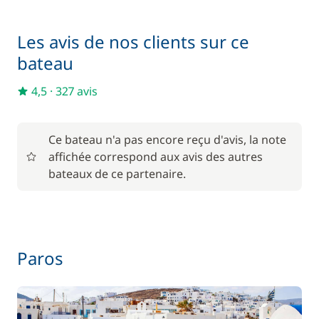
Literie
—
Les avis de nos clients sur ce
Inclus dans le pack confort
Moteur Hors Bord
bateau
—
4,5
·
327 avis
Inclus dans le pack confort
Serviettes
—
Ce bateau n'a pas encore reçu d'avis, la note
affichée correspond aux avis des autres
En option
bateaux de ce partenaire.
Animaux de compagnie
150,00 €
80,00 €
Barbecue
/ semaine
Paros
215,00 €
Cuisinier (repas non inclus)
/ nuit