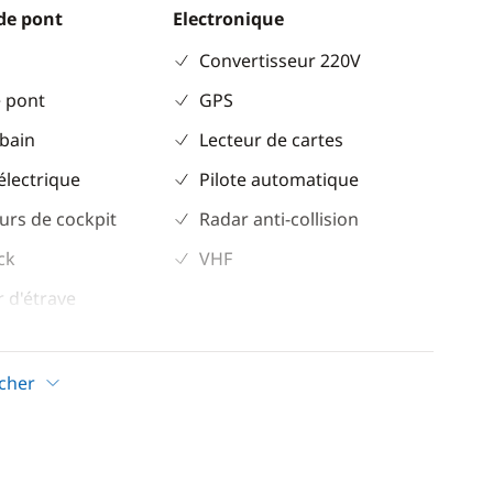
de pont
Electronique
Convertisseur 220V
 pont
GPS
 bain
Lecteur de cartes
électrique
Pilote automatique
urs de cockpit
Radar anti-collision
ck
VHF
 d'étrave
 / intérieur en
icher
ockpit
leil