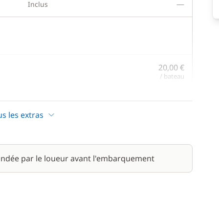
—
Inclus
20,00 €
/ bateau
190,00 €
/ jour
us les extras
20,00 €
/ personne
ndée par le loueur avant l'embarquement
100,00 €
/ bateau
300,00 €
/ jour