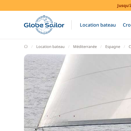
Jusqu'
Location bateau
Cro
GlobeSailor
Location bateau
Méditerranée
Espagne
C