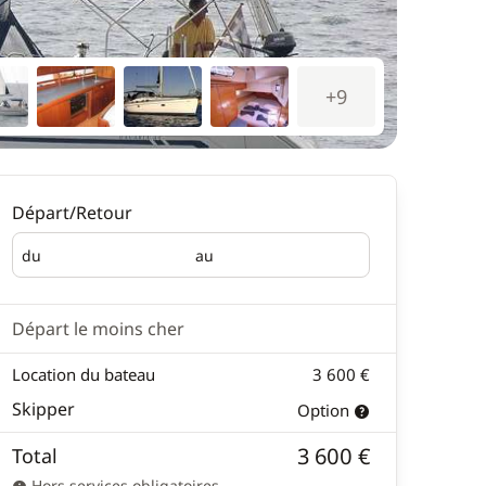
+9
Départ/Retour
du
au
Départ
Retour
Départ le moins cher
Location du bateau
3 600 €
Skipper
Option
3 600 €
Total
Hors services obligatoires