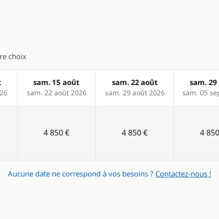
Confort
Climatisation
 café
Eau chaude
tre choix
eur
Générateur
Stabilisateurs
t
sam. 15 août
sam. 22 août
sam. 29
026
sam. 22 août 2026
sam. 29 août 2026
sam. 05 se
WC électrique
4 850 €
4 850 €
4 850
Aucune date ne correspond à vos besoins ?
Contactez-nous !