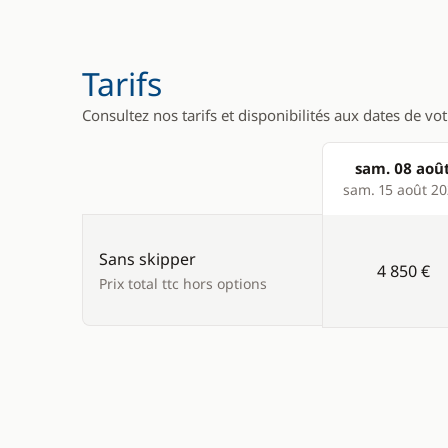
Divers
Cuisine
Equipement de sécurité
Cuisinière
Tarifs
Guide & cartes
Machine à
Consultez nos tarifs et disponibilités aux dates de vo
Réfrigérat
sam. 08 aoû
Products
sam. 15 août 2
Sans skipper
4 850 €
Prix total ttc hors options