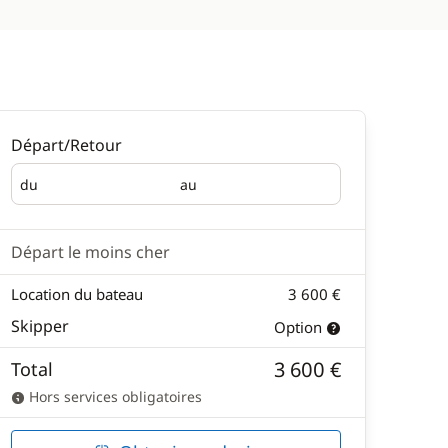
Départ/Retour
du
au
Départ
Retour
Départ le moins cher
Location du bateau
3 600 €
Skipper
Option
3 600 €
Total
Hors services obligatoires