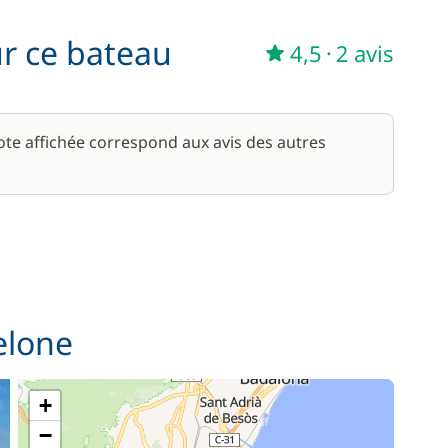
290,00 €
ur ce bateau
4,5
·
2 avis
/ jour
note affichée correspond aux avis des autres
elone
+
−