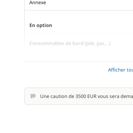
Annexe
En option
Consommables de bord (pile, gaz,...)
Homme de pont/Second
Afficher to
Literie
Une caution de 3500 EUR vous sera dema
Moteur Hors Bord
Nuit à bord la veille de l'embarquement