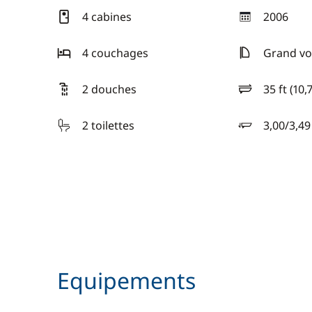
4 cabines
2006
année
4 couchages
Grand voi
2 douches
35 ft (10,
longueur
2 toilettes
3,00/3,4
tirant d'eau
Equipements