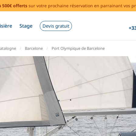
à 500€ offerts
sur votre prochaine réservation en parrainant vos pr
isière
Stage
Devis gratuit
+33
atalogne
Barcelone
Port Olympique de Barcelone