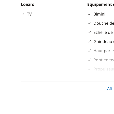
Loisirs
Equipement 
TV
Bimini
Douche de
Echelle de
Guindeau 
Haut parle
Pont en te
Propulseur
Sol cockpit
teck
Aff
Table de c
Taud de so