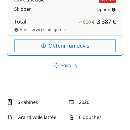
Skipper
Option
3 387 €
Total
4 900 €
Hors services obligatoires
Obtenir un devis
Favoris
6 cabines
2020
année
Grand voile lattée
6 douches