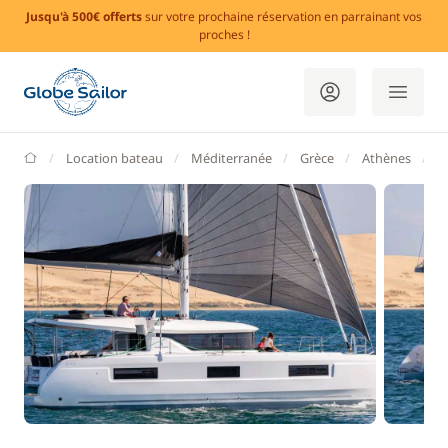
Jusqu'à 500€ offerts
sur votre prochaine réservation en parrainant vos
proches !
GlobeSailor
Location bateau
Méditerranée
Grèce
Athènes
M