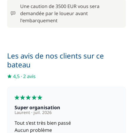
Une caution de 3500 EUR vous sera
En option
demandée par le loueur avant
l'embarquement
APA
4 000,00 €
250,00 €
Cuisinier (repas non inclus)
/ nuit
Les avis de nos clients sur ce
Filet de sécurité
300,00 €
bateau
4,5
·
2 avis
220,00 €
Hôtesse (repas non inclus)
/ nuit
5
100,00 €
Kayak
/ semaine
Super organisation
Laurent
juil. 2026
120,00 €
Paddle
Tout s’est très bien passé
/ semaine
Aucun problème