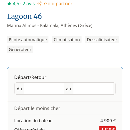
4,5
· 2 avis
Gold partner
Lagoon 46
Marina Alimos - Kalamaki, Athènes (Grèce)
Pilote automatique
Climatisation
Dessalinisateur
Générateur
Départ/Retour
du
au
Départ
Retour
Départ le moins cher
Location du bateau
4 900 €
Offre spéciale
-1 513 €