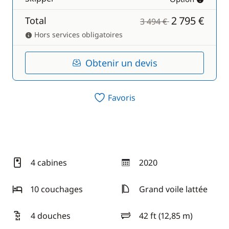
2 795 €
Total
3 494 €
Hors services obligatoires
Obtenir un devis
Favoris
4 cabines
2020
année
10 couchages
Grand voile lattée
4 douches
42 ft (12,85 m)
longueur