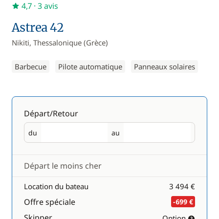
4,7
· 3 avis
Astrea 42
Nikiti, Thessalonique (Grèce)
Barbecue
Pilote automatique
Panneaux solaires
Départ/Retour
du
au
Départ
Retour
Départ le moins cher
Location du bateau
3 494 €
Offre spéciale
-699 €
Skipper
Option