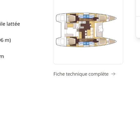
le lattée
96 m)
 m
Fiche technique complète