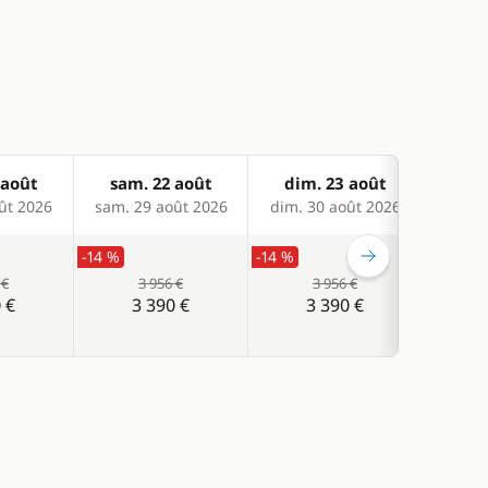
 août
sam. 22 août
dim. 23 août
sam
ût 2026
sam. 29 août 2026
dim. 30 août 2026
sam. 0
-14 %
-14 %
-14 %
 €
3 956 €
3 956 €
 €
3 390 €
3 390 €