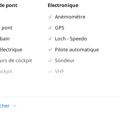
de pont
Electronique
Anémomètre
 pont
GPS
 bain
Loch - Speedo
électrique
Pilote automatique
urs de cockpit
Sondeur
ockpit
VHF
Confort
ur
Climatisation
icher
Dessalinisateur
eur
Eau chaude
Générateur