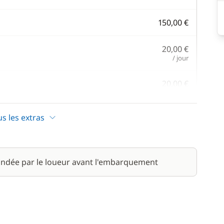
150,00 €
20,00 €
/ jour
20,00 €
/ jour
us les extras
45,00 €
/ jour
165,00 €
ndée par le loueur avant l'embarquement
/ jour