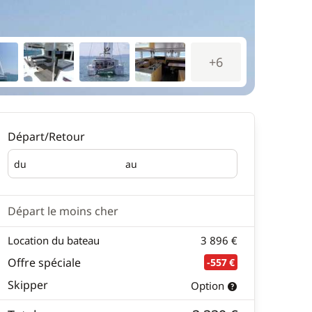
+6
Départ/Retour
du
au
Départ
Retour
Départ le moins cher
Location du bateau
3 896 €
Offre spéciale
-557 €
Skipper
Option