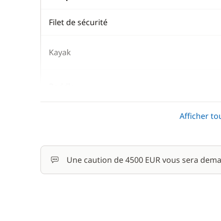
Filet de sécurité
Kayak
Paddle
Afficher to
Rachat de Franchise
Skipper (repas non inclus)
Une caution de 4500 EUR vous sera dema