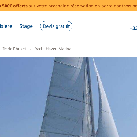
à 500€ offerts
sur votre prochaine réservation en parrainant vos pr
isière
Stage
Devis gratuit
+33
île de Phuket
Yacht Haven Marina