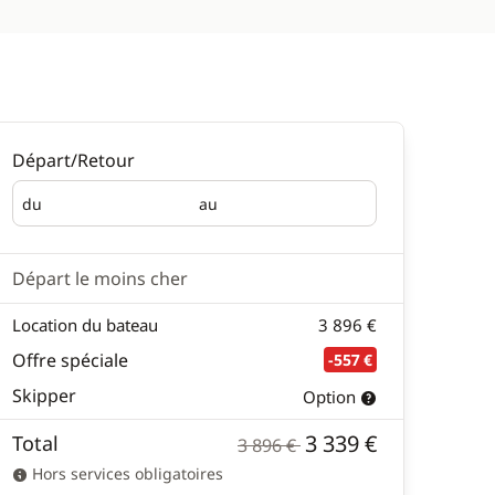
Départ/Retour
du
au
Départ
Retour
Départ le moins cher
Location du bateau
3 896 €
Offre spéciale
-557 €
Skipper
Option
3 339 €
Total
3 896 €
Hors services obligatoires