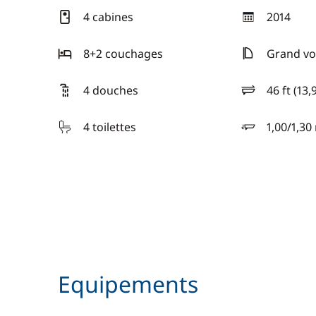
4 cabines
2014
année
8+2 couchages
Grand voi
4 douches
46 ft (13,
longueur
4 toilettes
1,00/1,30
tirant d'eau
Equipements