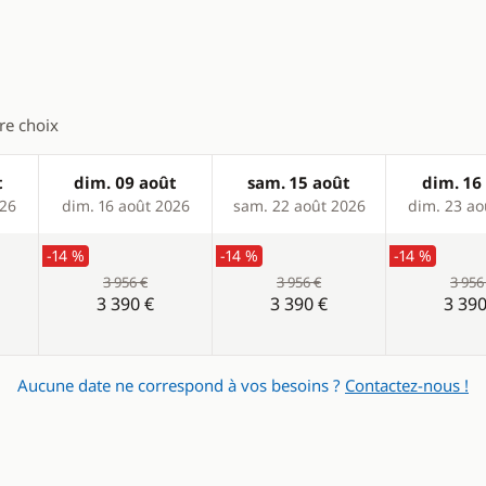
Ventilateurs
tre choix
t
dim. 09 août
sam. 15 août
dim. 16
026
dim. 16 août 2026
sam. 22 août 2026
dim. 23 ao
-14 %
-14 %
-14 %
3 956 €
3 956 €
3 956
3 390 €
3 390 €
3 390
Aucune date ne correspond à vos besoins ?
Contactez-nous !