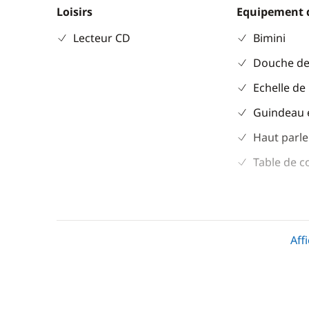
Loisirs
Equipement 
Lecteur CD
Bimini
Douche de
Echelle de
Guindeau 
Haut parle
Table de c
Divers
Cuisine
Equipement de sécurité
Congélate
Aff
Guide & cartes
Cuisinière
Réfrigérat