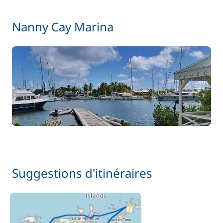
Filet de sécurité
155,00 €
Nanny Cay Marina
À partir de
Paddle
15,00 €
/ nuit
85,00 €
Rachat de Franchise
/ nuit
À partir de
Skipper (repas non inclus)
270,00 €
/ nuit
15,00 €
Wifi
/ nuit
Suggestions d'itinéraires