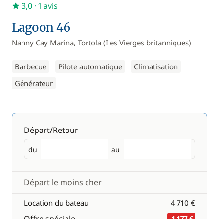
3,0
· 1 avis
Lagoon 46
Nanny Cay Marina, Tortola (Iles Vierges britanniques)
Barbecue
Pilote automatique
Climatisation
Générateur
Départ/Retour
du
au
Départ
Retour
Départ le moins cher
Location du bateau
4 710 €
Offre spéciale
-1 177 €