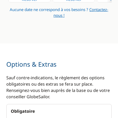
Micro-ondes
Générateur
Aucune date ne correspond à vos besoins ?
Contactez-
Réfrigérateur
Panneaux solaires
nous !
Ventilateurs
WC électrique
Options & Extras
Sauf contre-indications, le règlement des options
obligatoires ou des extras se fera sur place.
Renseignez-vous bien auprès de la base ou de votre
conseiller GlobeSailor.
Obligatoire