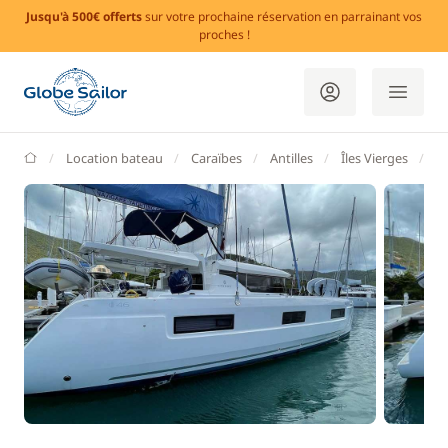
Jusqu'à 500€ offerts
sur votre prochaine réservation en parrainant vos
proches !
GlobeSailor
Location bateau
Caraïbes
Antilles
Îles Vierges
Îl