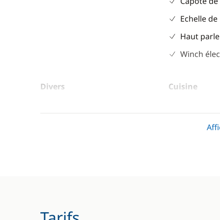
Capote de
Echelle de
Haut parle
Winch élec
Divers
Cuisine
Equipement de sécurité
Cuisinière
Guide & cartes
Réfrigérat
Aff
Tarifs