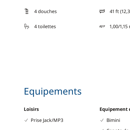
4 douches
41 ft (12,
longueur
4 toilettes
1,00/1,15
tirant d'eau
Equipements
Loisirs
Equipement 
Prise Jack/MP3
Bimini