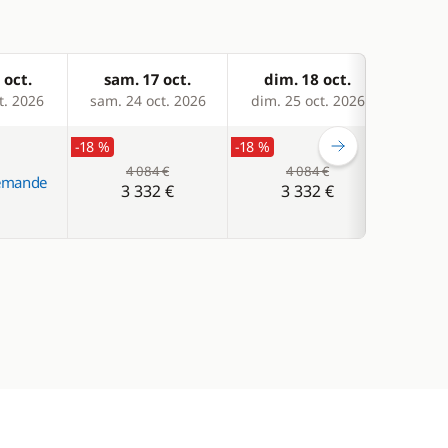
 oct.
sam. 17 oct.
dim. 18 oct.
lun
t. 2026
sam. 24 oct. 2026
dim. 25 oct. 2026
lun. 
-18 %
-18 %
-18 %
4 084 €
4 084 €
demande
3 332 €
3 332 €