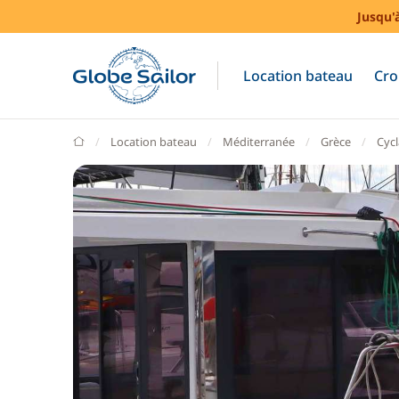
Jusqu'
Location bateau
Cro
GlobeSailor
Location bateau
Méditerranée
Grèce
Cyc