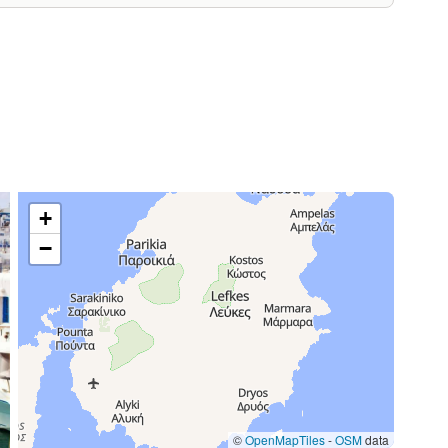
+
−
©
OpenMapTiles
-
OSM
data