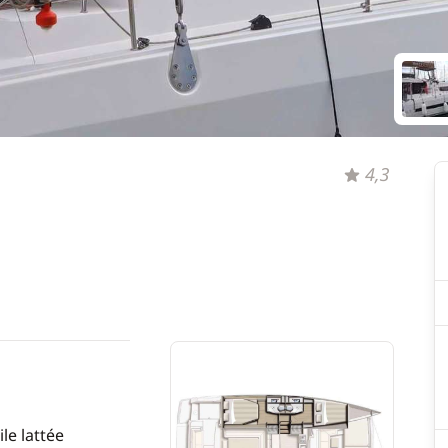
4,3
le lattée