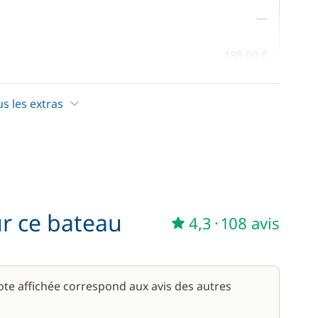
—
180,00 €
/ nuit
us les extras
60,00 €
100,00 €
/ semaine
ur ce bateau
4,3
·
108 avis
note affichée correspond aux avis des autres