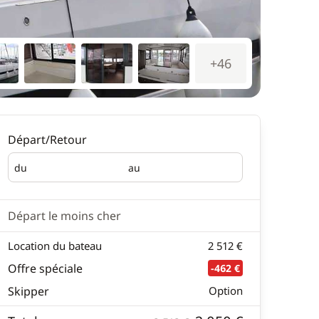
+46
Départ/Retour
du
au
Départ
Retour
Départ le moins cher
Location du bateau
2 512 €
Offre spéciale
-462 €
Skipper
Option