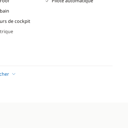
 roof
Pilote automatique
 bain
urs de cockpit
trique
eur
icher