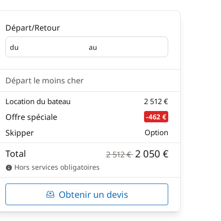
Départ/Retour
du
au
Départ
Retour
Départ le moins cher
Location du bateau
2 512 €
Offre spéciale
-462 €
Skipper
Option
2 050 €
Total
2 512 €
Hors services obligatoires
Obtenir un devis