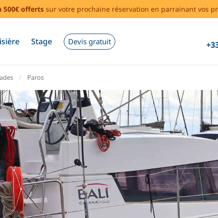
à 500€ offerts
sur votre prochaine réservation en parrainant vos pr
isière
Stage
Devis gratuit
+33
lades
Paros