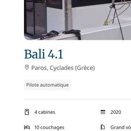
Bali 4.1
Paros, Cyclades (Grèce)
Pilote automatique
4 cabines
2020
année
10 couchages
Grand voi