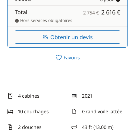
2 616 €
Total
2 754 €
Hors services obligatoires
Obtenir un devis
Favoris
4 cabines
2021
année
10 couchages
Grand voile lattée
2 douches
43 ft (13,00 m)
longueur