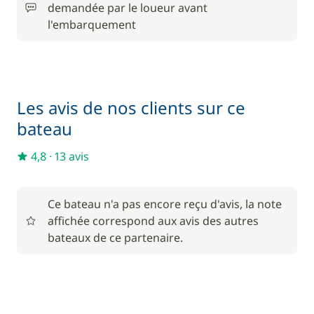
demandée par le loueur avant
l'embarquement
Rachat de Franchise
380,00 €
Serviettes
5,00 €
250,00 €
Les avis de nos clients sur ce
Skipper (repas non inclus)
/ jour
bateau
120,00 €
Spinnaker
4,8
·
13 avis
/ semaine
65,00 €
Wifi
Ce bateau n'a pas encore reçu d'avis, la note
/ semaine
affichée correspond aux avis des autres
bateaux de ce partenaire.