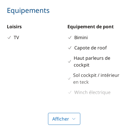
Equipements
Loisirs
Equipement de pont
TV
Bimini
Capote de roof
Haut parleurs de
cockpit
Sol cockpit / intérieur
en teck
Winch électrique
Electronique
Divers
Afficher
GPS
Equipement de