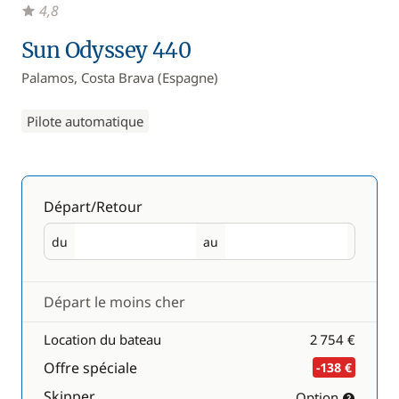
4,8
Sun Odyssey 440
Palamos, Costa Brava (Espagne)
Pilote automatique
Départ/Retour
du
au
Départ
Retour
Départ le moins cher
Location du bateau
2 754 €
Offre spéciale
-138 €
Skipper
Option