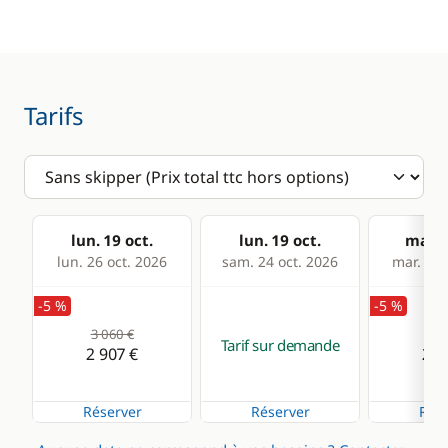
sécurité
Lecteur de cartes
Guide & cartes
Loch - Speedo
Pilote automatique
Tarifs
Sondeur
Cuisine
Confort
Réfrigérateur
Eau chaude
lun. 19 oct.
lun. 19 oct.
mar. 2
lun. 26 oct. 2026
sam. 24 oct. 2026
mar. 27 
-5 %
-5 %
3 060 €
3 0
Tarif sur demande
2 907 €
2 9
Réserver
Réserver
Rése