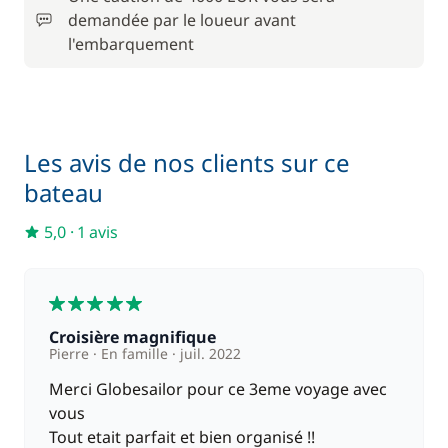
200,00 €
Kayak
demandée par le loueur avant
/ semaine
l'embarquement
150,00 €
Paddle
/ semaine
200,00 €
Seabob / Sea Scooter
Les avis de nos clients sur ce
/ semaine
bateau
1 470,00 €
Skipper (repas non inclus)
5,0
·
1 avis
/ semaine
5
Croisière magnifique
Pierre
En famille
juil. 2022
Merci Globesailor pour ce 3eme voyage avec
vous
Tout etait parfait et bien organisé !!