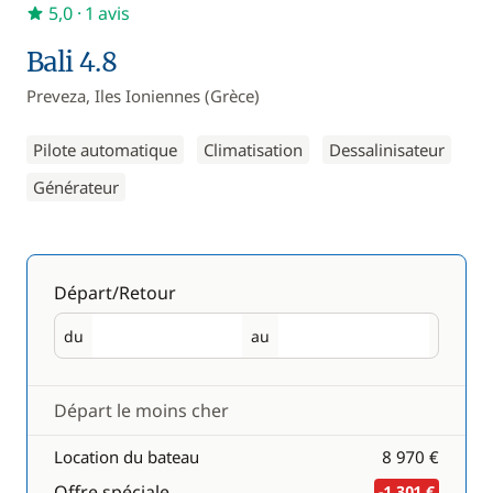
5,0
· 1 avis
Bali 4.8
Preveza, Iles Ioniennes (Grèce)
Pilote automatique
Climatisation
Dessalinisateur
Générateur
Départ/Retour
du
au
Départ
Retour
Départ le moins cher
Location du bateau
8 970 €
Offre spéciale
-1 301 €