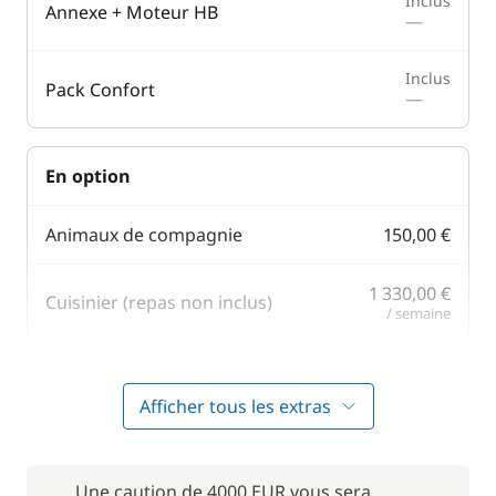
Inclus
Annexe + Moteur HB
—
Inclus
Pack Confort
—
En option
Animaux de compagnie
150,00 €
1 330,00 €
Cuisinier (repas non inclus)
/ semaine
Filet de sécurité
200,00 €
Afficher tous les extras
1 260,00 €
Hôtesse (repas non inclus)
/ semaine
Une caution de 4000 EUR vous sera