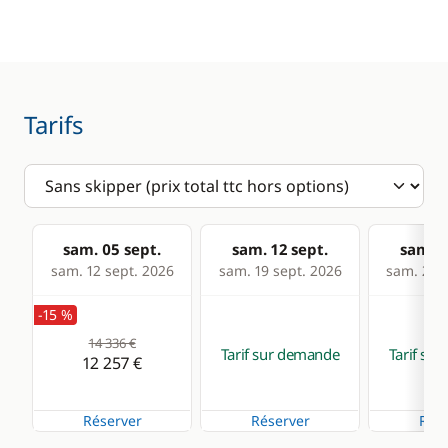
Tarifs
sam. 05 sept.
sam. 12 sept.
sam. 1
sam. 12 sept. 2026
sam. 19 sept. 2026
sam. 26 s
-15 %
14 336 €
Tarif sur demande
Tarif su
12 257 €
Réserver
Réserver
Rése