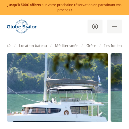
Jusqu'à 500€ offerts
sur votre prochaine réservation en parrainant vos
proches !
GlobeSailor
Location bateau
Méditerranée
Grèce
Iles Ioniennes