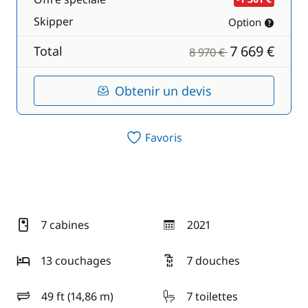
Skipper
Option
7 669 €
Total
8 970 €
Obtenir un devis
Favoris
7 cabines
2021
année
13 couchages
7 douches
49 ft (14,86 m)
7 toilettes
longueur