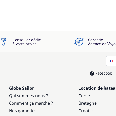
—
Inclus
—
Inclus
—
Inclus
Conseiller dédié
Garantie
—
Inclus
à votre projet
Agence de Voya
—
Inclus
—
Inclus
Facebook
Globe Sailor
Location de bate
Qui sommes-nous ?
Corse
Comment ça marche ?
Bretagne
Nos garanties
Croatie