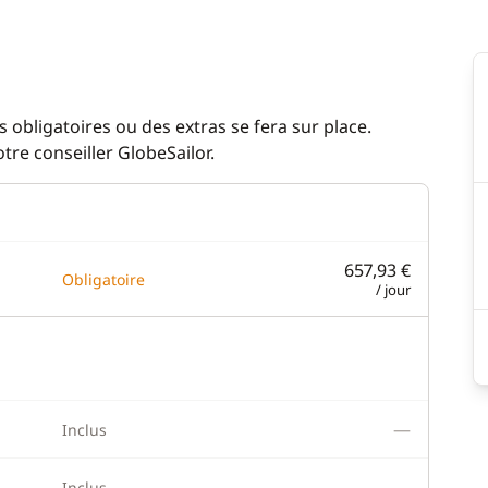
ion
ateur
 obligatoires ou des extras se fera sur place.
re conseiller GlobeSailor.
e
r
657,93 €
 de bain
Obligatoire
/ jour
rs
ique
—
Inclus
—
Inclus