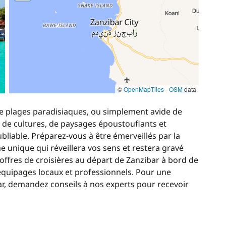
—
Inclus
—
Inclus
—
Inclus
©
OpenMapTiles
-
OSM
data
—
Inclus
e plages paradisiaques, ou simplement avide de
—
Inclus
 de cultures, de paysages époustouflants et
bliable. Préparez-vous à être émerveillés par la
e unique qui réveillera vos sens et restera gravé
—
Inclus
 offres de croisières au départ de Zanzibar à bord de
quipages locaux et professionnels. Pour une
—
Inclus
bar, demandez conseils à nos experts pour recevoir
—
Inclus