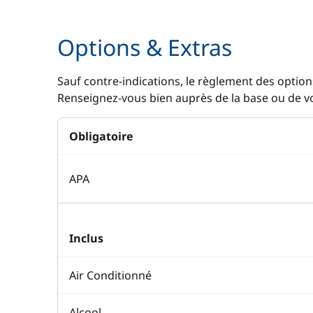
Cuisinière
Chauffage
Options & Extras
Grille pain
Climatisat
Ice Maker
Dessalinis
Sauf contre-indications, le règlement des options
Renseignez-vous bien auprès de la base ou de vot
Lave Vaisselle
Eau chaud
Machine à café
Générateu
Obligatoire
Micro-ondes
Lave Linge
Réfrigérateur
Plateforme
APA
Réfrigérateur éléctrique
Ventilateu
WC électr
Inclus
Air Conditionné
Alcool