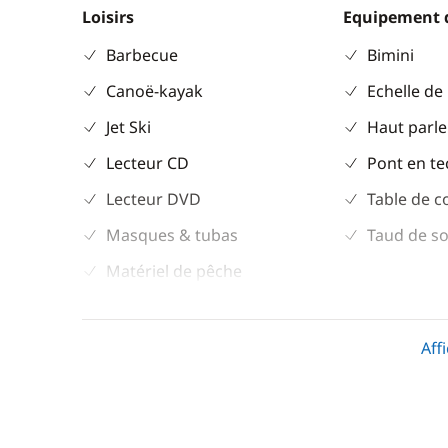
Loisirs
Equipement 
Barbecue
Bimini
Canoë-kayak
Echelle de
Jet Ski
Haut parle
Lecteur CD
Pont en te
Lecteur DVD
Table de c
Masques & tubas
Taud de so
Matériel de pêche
Paddle
TV
Aff
Cuisine
Confort
Congélateur
Bossoir él