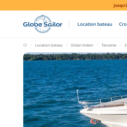
Jusqu'
Location bateau
Cro
GlobeSailor
Location bateau
Océan Indien
Tanzanie
Z