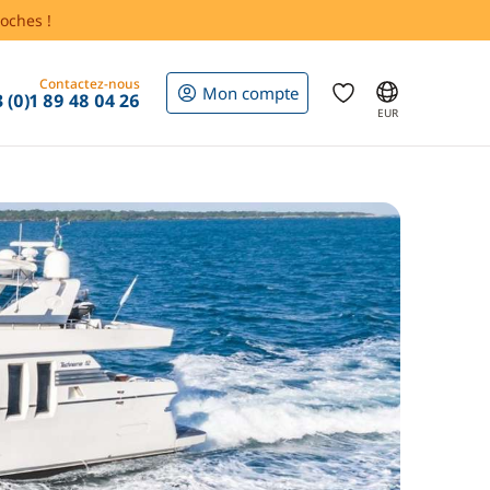
oches !
Contactez-nous
Mon compte
 (0)1 89 48 04 26
EUR