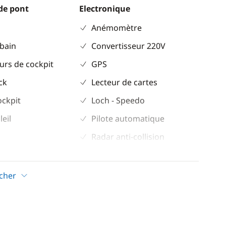
de pont
Electronique
Anémomètre
 bain
Convertisseur 220V
urs de cockpit
GPS
ck
Lecteur de cartes
ockpit
Loch - Speedo
leil
Pilote automatique
Radar anti-collision
Sondeur
VHF
icher
ectrique