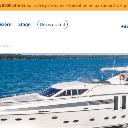
à 500€ offerts
sur votre prochaine réservation en parrainant vos pr
isière
Stage
Devis gratuit
+33
anzibar