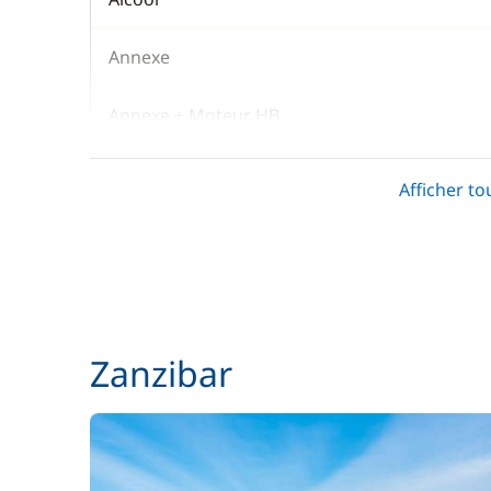
Annexe
Annexe + Moteur HB
Boissons non alcoolisées
Afficher to
Consommables de bord (pile, gaz,...)
Cuisinier (repas non inclus)
Forfait Nettoyage Retour
Zanzibar
Frais de port
Générateur