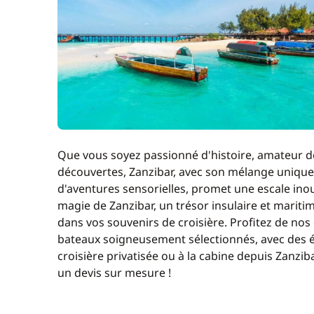
Guide Conférencier Local
Homme de pont/Second
Hôtesse (repas non inclus)
Jet Ski
Que vous soyez passionné d'histoire, amateur d
Kayak
découvertes, Zanzibar, avec son mélange unique
d'aventures sensorielles, promet une escale inou
magie de Zanzibar, un trésor insulaire et maritim
Literie
dans vos souvenirs de croisière. Profitez de nos
bateaux soigneusement sélectionnés, avec des é
Moteur Hors Bord
croisière privatisée ou à la cabine depuis Zanzi
un devis sur mesure !
Paddle