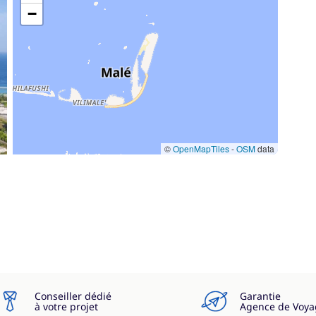
−
©
OpenMapTiles
-
OSM
data
Conseiller dédié
Garantie
à votre projet
Agence de Voya