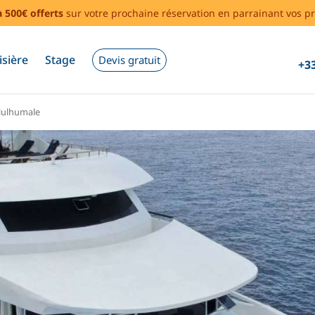
à 500€ offerts
sur votre prochaine réservation en parrainant vos pr
isière
Stage
Devis gratuit
+33
ulhumale