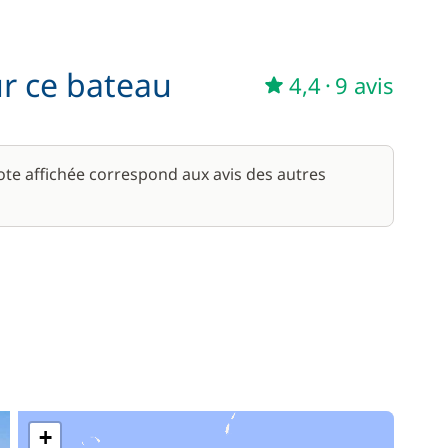
ur ce bateau
4,4
·
9 avis
note affichée correspond aux avis des autres
+