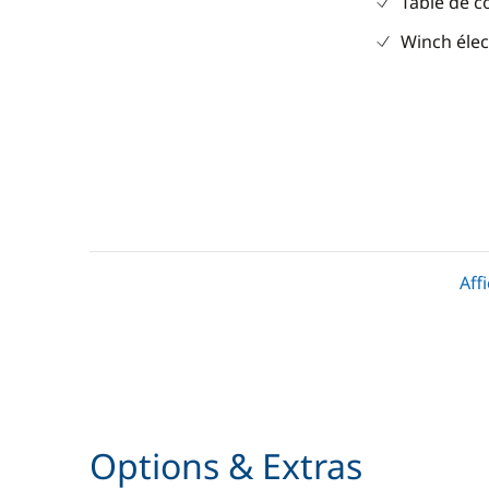
Table de c
Winch élec
Divers
Cuisine
Equipement de sécurité
Cuisinière
Aff
Réfrigérat
Options & Extras