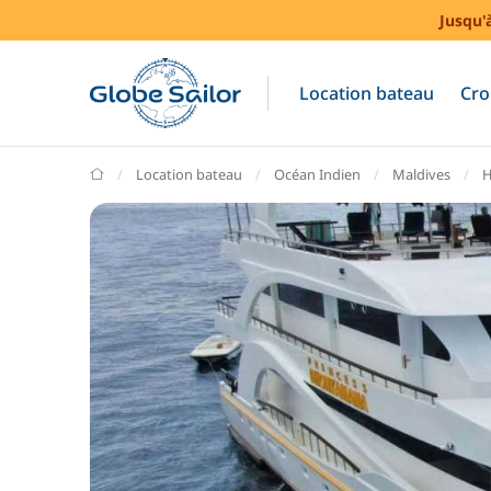
Jusqu'
Location bateau
Cro
GlobeSailor
Location bateau
Océan Indien
Maldives
H