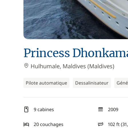
Princess Dhonkam
Hulhumale, Maldives (Maldives)
Pilote automatique
Dessalinisateur
Géné
9 cabines
2009
année
20 couchages
102 ft (31
longueur