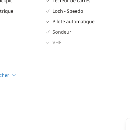
ockpit
Lecteur de cartes
trique
Loch - Speedo
Pilote automatique
Sondeur
VHF
Confort
Dessalinisateur
icher
eur éléctrique
Eau chaude
Générateur