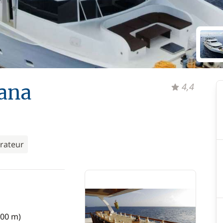
ana
4,4
rateur
,00 m)