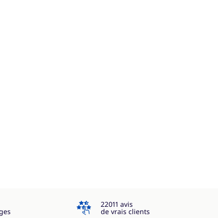
4.3
22011 avis
ges
de vrais clients