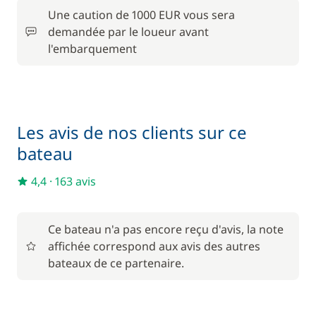
/ nuit
Une caution de 1000 EUR vous sera
demandée par le loueur avant
Filet de sécurité
200,00 €
l'embarquement
190,00 €
Hôtesse (repas non inclus)
/ nuit
100,00 €
Paddle
Les avis de nos clients sur ce
/ semaine
bateau
210,00 €
Skipper (repas non inclus)
4,4
·
163 avis
/ nuit
Ce bateau n'a pas encore reçu d'avis, la note
affichée correspond aux avis des autres
bateaux de ce partenaire.