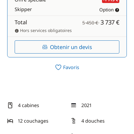
Skipper
Option
3 737 €
Total
5 450 €
Hors services obligatoires
Obtenir un devis
Favoris
4 cabines
2021
année
12 couchages
4 douches