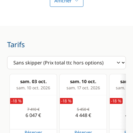
Afficher
Cuisine
Confort
Congélateur
Climatisation
Cuisinière
Dessalinisateur
Machine à café
Eau chaude
Tarifs
Réfrigérateur
Générateur
WC électrique
sam. 03 oct.
sam. 10 oct.
sam. 1
sam. 10 oct. 2026
sam. 17 oct. 2026
sam. 24 
-18 %
-18 %
-18 %
7 410 €
5 450 €
5 4
6 047 €
4 448 €
4 4
Réserver
Réserver
Rése