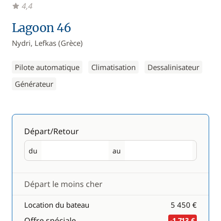
4,4
Lagoon 46
Nydri, Lefkas (Grèce)
Pilote automatique
Climatisation
Dessalinisateur
Générateur
Départ/Retour
du
au
Départ
Retour
Départ le moins cher
Location du bateau
5 450 €
Offre spéciale
-1 713 €