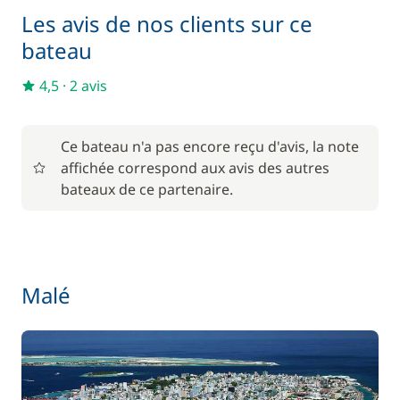
Inclus
Les avis de nos clients sur ce
Annexe + Moteur HB
—
bateau
Inclus
Barbecue
4,5
·
2 avis
—
Inclus
Boissons non alcoolisées
Ce bateau n'a pas encore reçu d'avis, la note
—
affichée correspond aux avis des autres
bateaux de ce partenaire.
Inclus
Cuisinier (repas non inclus)
—
Inclus
Forfait Nettoyage Retour
—
Malé
Inclus
Frais de dossier pour la base
—
Inclus
Frais de port