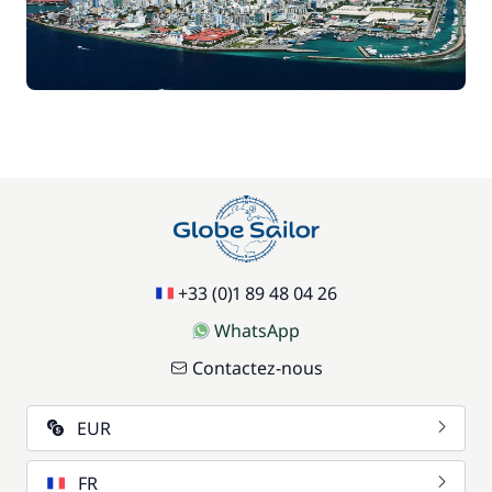
—
Inclus
Fuel
—
Inclus
Générateur
—
Inclus
Guide Conférencier Local
—
Inclus
+33 (0)1 89 48 04 26
Homme de pont/Second
—
WhatsApp
Contactez-nous
Inclus
Literie
—
EUR
Inclus
Literie + Serviette
—
FR