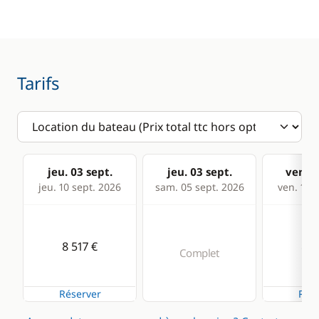
Electronique
Divers
Convertisseur 220V
Equipement de
Tarifs
sécurité
GPS
Guide & cartes
Lecteur de cartes
Sondeur
VHF
jeu. 03 sept.
jeu. 03 sept.
ven. 0
jeu. 10 sept. 2026
sam. 05 sept. 2026
ven. 11 s
Cuisine
Confort
Congélateur
Climatisation
8 517 €
8 5
Complet
Cuisinière
Dessalinisateur
Ice Maker
Eau chaude
Réserver
Rése
Machine à café
Générateur