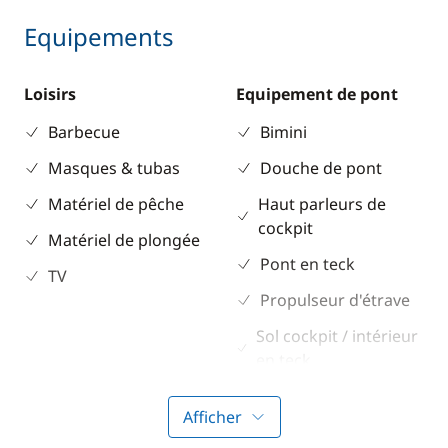
Equipements
Loisirs
Equipement de pont
Barbecue
Bimini
Masques & tubas
Douche de pont
Matériel de pêche
Haut parleurs de
cockpit
Matériel de plongée
Pont en teck
TV
Propulseur d'étrave
Sol cockpit / intérieur
en teck
Table de cockpit
Afficher
Winch électrique