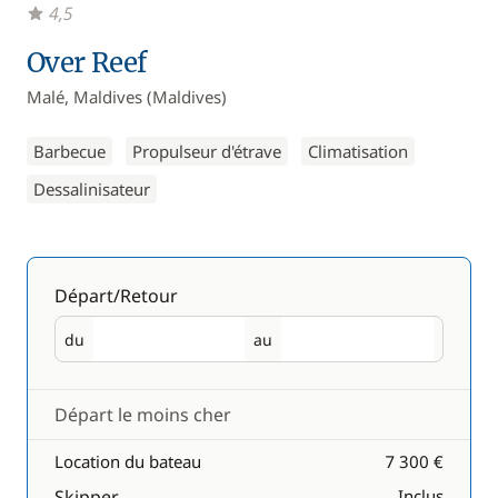
4,5
Over Reef
Malé, Maldives (Maldives)
Barbecue
Propulseur d'étrave
Climatisation
Dessalinisateur
Départ/Retour
du
au
Départ
Retour
Départ le moins cher
Location du bateau
7 300 €
Skipper
Inclus