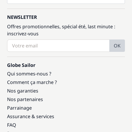
Inclus
Serviettes
—
NEWSLETTER
Offres promotionnelles, spécial été, last minute :
Inclus
Skipper (repas non inclus)
inscrivez-vous
—
OK
Inclus
Transfert
—
Globe Sailor
Inclus
TVA
Qui sommes-nous ?
—
Comment ça marche ?
Nos garanties
Inclus
Wifi
—
Nos partenaires
Parrainage
Assurance & services
FAQ