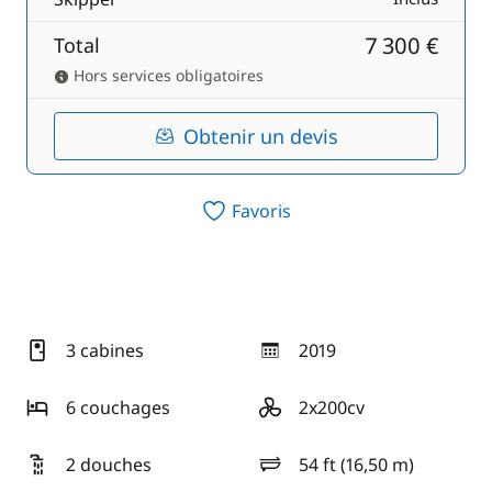
7 300 €
Total
Hors services obligatoires
Obtenir un devis
Favoris
3 cabines
2019
année
6 couchages
2x200cv
motorisation
2 douches
54 ft (16,50 m)
longueur