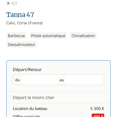
4,5
Tanna 47
Calvi, Corse (France)
Barbecue
Pilote automatique
Climatisation
Dessalinisateur
Départ/Retour
du
au
Départ
Retour
Départ le moins cher
Location du bateau
5 300 €
Offre spéciale
-681 €