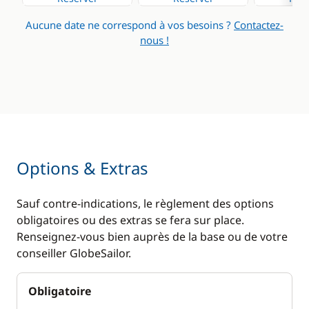
Cuisine
Confort
Aucune date ne correspond à vos besoins ?
Contactez-
Machine à café
Chauffage
nous !
Réfrigérateur
Climatisation
Dessalinisateur
Eau chaude
Générateur
Panneaux solaires
Options & Extras
WC électrique
Sauf contre-indications, le règlement des options
obligatoires ou des extras se fera sur place.
Renseignez-vous bien auprès de la base ou de votre
conseiller GlobeSailor.
Obligatoire