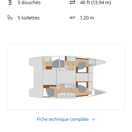
5 douches
46 ft (13,94 m)
longueur
5 toilettes
1,20 m
tirant d'eau
Fiche technique complète