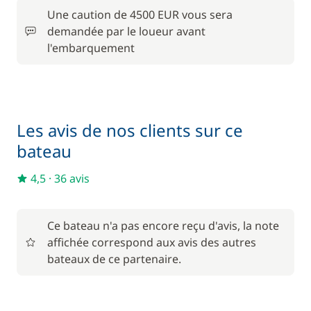
Hôtesse (repas non inclus)
/ jour
Une caution de 4500 EUR vous sera
demandée par le loueur avant
120,00 €
l'embarquement
Kayak
/ unité
Literie
30,00 €
Les avis de nos clients sur ce
150,00 €
Paddle
/ unité
bateau
40,00 €
4,5
·
36 avis
Pension complète
/ personne / jour
12,00 €
Ce bateau n'a pas encore reçu d'avis, la note
Serviettes
/ personne
affichée correspond aux avis des autres
bateaux de ce partenaire.