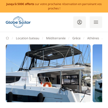
Jusqu'à 500€ offerts
sur votre prochaine réservation en parrainant vos
proches !
GlobeSailor
Location bateau
Méditerranée
Grèce
Athènes
M