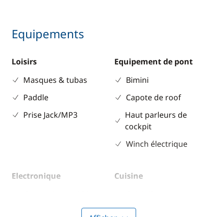
Equipements
Loisirs
Equipement de pont
Masques & tubas
Bimini
Paddle
Capote de roof
Prise Jack/MP3
Haut parleurs de
cockpit
Winch électrique
Electronique
Cuisine
Convertisseur 220V
Cuisinière
GPS
Machine à café