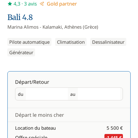
4,3
· 3 avis
Gold partner
Bali 4.8
Marina Alimos - Kalamaki, Athènes (Grèce)
Pilote automatique
Climatisation
Dessalinisateur
Générateur
Départ/Retour
du
au
Départ
Retour
Départ le moins cher
Location du bateau
5 500 €
Offre spéciale
-1 445 €