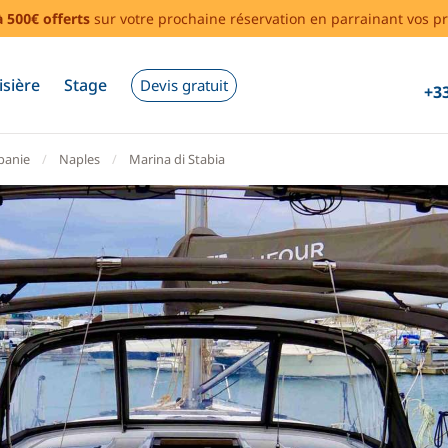
à 500€ offerts
sur votre prochaine réservation en parrainant vos pr
isière
Stage
Devis gratuit
+33
anie
Naples
Marina di Stabia