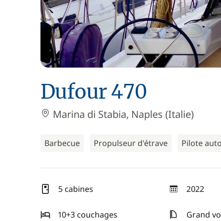
Dufour 470
Marina di Stabia, Naples (Italie)
Barbecue
Propulseur d'étrave
Pilote au
5 cabines
2022
année
10+3 couchages
Grand voi