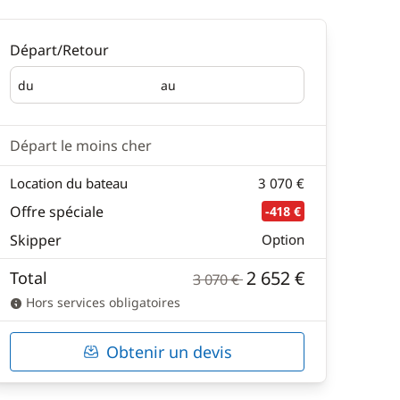
Départ/Retour
du
au
Départ
Retour
Départ le moins cher
Location du bateau
3 070 €
Offre spéciale
-418 €
Skipper
Option
2 652 €
Total
3 070 €
Hors services obligatoires
Obtenir un devis