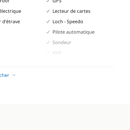
 roof
GPS
électrique
Lecteur de cartes
 d'étrave
Loch - Speedo
Pilote automatique
Sondeur
VHF
icher
ateur
solaires
ique