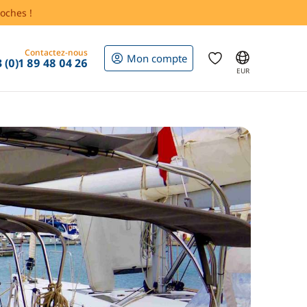
oches !
Contactez-nous
Mon compte
 (0)1 89 48 04 26
EUR