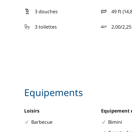
3 douches
49 ft (14,
longueur
3 toilettes
2,00/2,2
tirant d'eau
Equipements
Loisirs
Equipement 
Barbecue
Bimini