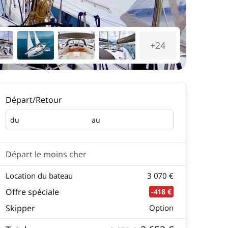
+24
Départ/Retour
du
au
Départ
Retour
Départ le moins cher
Location du bateau
3 070 €
Offre spéciale
-418 €
Skipper
Option