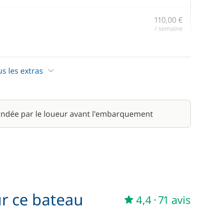
110,00 €
/ semaine
270,00 €
us les extras
180,00 €
/ semaine
10,00 €
ndée par le loueur avant l'embarquement
ur ce bateau
4,4
·
71 avis