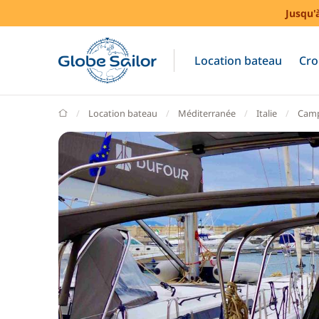
Jusqu'
Location bateau
Cro
GlobeSailor
Location bateau
Méditerranée
Italie
Camp