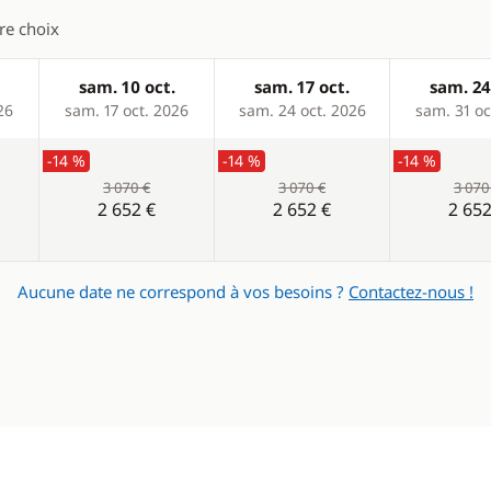
tre choix
sam. 10 oct.
sam. 17 oct.
sam. 24
26
sam. 17 oct. 2026
sam. 24 oct. 2026
sam. 31 oc
-14 %
-14 %
-14 %
3 070 €
3 070 €
3 070
2 652 €
2 652 €
2 652
Aucune date ne correspond à vos besoins ?
Contactez-nous !