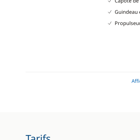
Capote de
Guindeau 
Propulseur
Cuisine
Confort
Aff
Réfrigérateur
Chauffage
Dessalinis
Panneaux 
WC électr
Tarifs