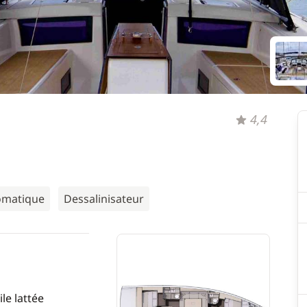
4,4
tomatique
Dessalinisateur
le lattée