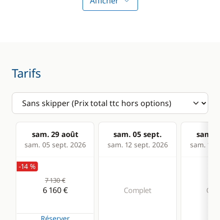
Afficher
Tarifs
sam. 29 août
sam. 05 sept.
sam. 1
sam. 05 sept. 2026
sam. 12 sept. 2026
sam. 19 s
-14 %
7 130 €
6 160 €
Complet
Com
Réserver