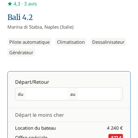
4,3
· 3 avis
Bali 4.2
Marina di Stabia, Naples (Italie)
Pilote automatique
Climatisation
Dessalinisateur
Générateur
Départ/Retour
du
au
Départ
Retour
Départ le moins cher
Location du bateau
4 240 €
Offre spéciale
-577 €