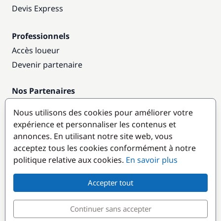
Devis Express
Professionnels
Accès loueur
Devenir partenaire
Nos Partenaires
Annuaire nautique
Nous utilisons des cookies pour améliorer votre
expérience et personnaliser les contenus et
Destinations populaires
annonces. En utilisant notre site web, vous
acceptez tous les cookies conformément à notre
politique relative aux cookies.
En savoir plus
Accepter tout
Continuer sans accepter
© GlobeSailor
Croisières & Location de bateaux depuis