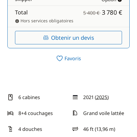
3 780 €
Total
5 400 €
Hors services obligatoires
Obtenir un devis
Favoris
6 cabines
2021 (
2025
)
année
8+4 couchages
Grand voile lattée
4 douches
46 ft (13,96 m)
longueur