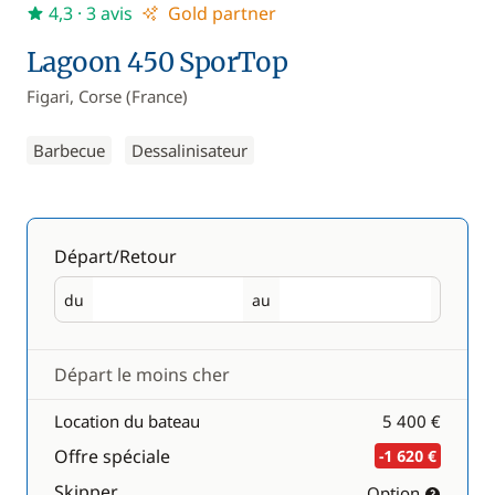
4,3
· 3 avis
Gold partner
Lagoon 450 SporTop
Figari, Corse (France)
Barbecue
Dessalinisateur
Départ/Retour
du
au
Départ
Retour
Départ le moins cher
Location du bateau
5 400 €
Offre spéciale
-1 620 €
Skipper
Option