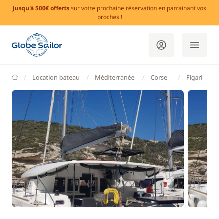
Jusqu'à 500€ offerts
sur votre prochaine réservation en parrainant vos
proches !
GlobeSailor
Location bateau
Méditerranée
Corse
Figari