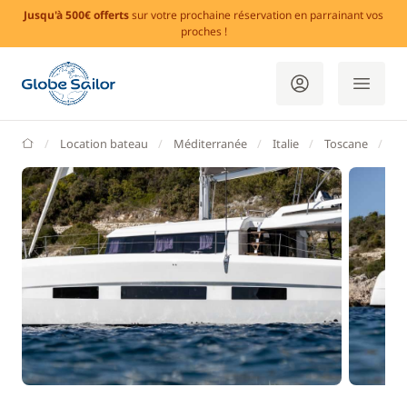
Jusqu'à 500€ offerts
sur votre prochaine réservation en parrainant vos
proches !
GlobeSailor
Location bateau
Méditerranée
Italie
Toscane
Po