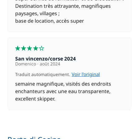
En option
Destination très attrayante, magnifiques
paysages, villages ;
Animaux de compagnie
250,00 €
base de location, accès super
210,00 €
Cuisinier (repas non inclus)
/ jour
4
90,00 €
Frais de dossier pour la base
San vincenzo/corse 2024
/ semaine
Domenico
août 2024
Voir l'original
Traduit automatiquement.
150,00 €
Paddle
/ semaine
semaine magnifique, visités des endroits
enchanteurs avec une eau transparente,
300,00 €
excellent skipper.
Seabob / Sea Scooter
/ semaine
1 650,00 €
Skipper (repas non inclus)
/ semaine