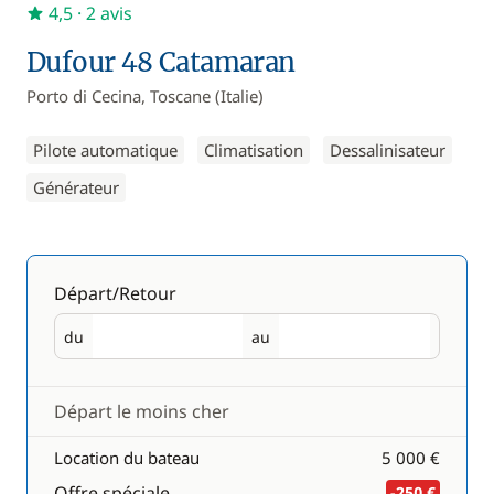
4,5
· 2 avis
Dufour 48 Catamaran
Porto di Cecina, Toscane (Italie)
Pilote automatique
Climatisation
Dessalinisateur
Générateur
Départ/Retour
du
au
Départ
Retour
Départ le moins cher
Location du bateau
5 000 €
Offre spéciale
-250 €