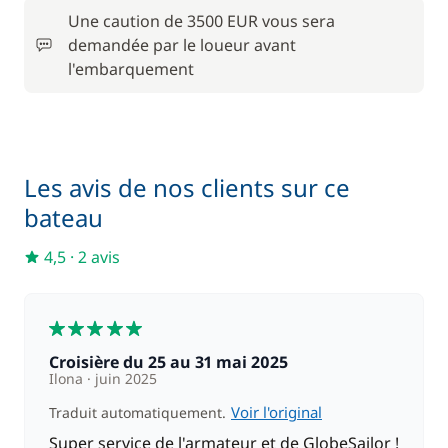
Inclus
Une caution de 3500 EUR vous sera
TVA
—
demandée par le loueur avant
l'embarquement
Inclus dans le pack confort
Inclus dans le pack confort
Annexe
—
Les avis de nos clients sur ce
bateau
Inclus dans le pack confort
Literie
—
4,5
·
2 avis
Inclus dans le pack confort
Moteur Hors Bord
—
5
Croisière du 25 au 31 mai 2025
Inclus dans le pack confort
Serviettes
Ilona
juin 2025
—
Voir l'original
Traduit automatiquement.
Super service de l'armateur et de GlobeSailor !