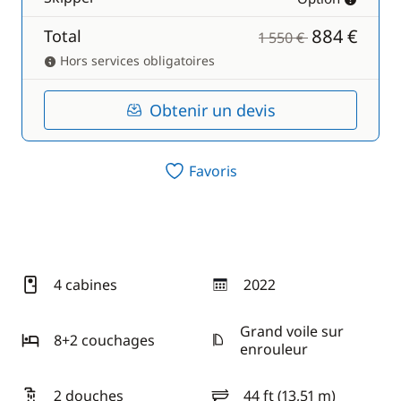
884 €
Total
1 550 €
Hors services obligatoires
Obtenir un devis
Favoris
4 cabines
2022
année
Grand voile sur
8+2 couchages
enrouleur
2 douches
44 ft (13,51 m)