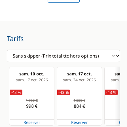
Réfrigérateur
Chauffage
Eau chaude
Tarifs
sam. 10 oct.
sam. 17 oct.
sam. 2
sam. 17 oct. 2026
sam. 24 oct. 2026
sam. 31 
-43 %
-43 %
-43 %
1 750 €
1 550 €
1 5
998 €
884 €
88
Réserver
Réserver
Rése