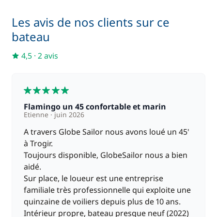
—
Les avis de nos clients sur ce
Inclus
Moteur Hors Bord
bateau
—
4,5
·
2 avis
Inclus
Wifi
—
5
En option
Flamingo un 45 confortable et marin
Etienne
juin 2026
Filet de sécurité
80,00 €
A travers Globe Sailor nous avons loué un 45'
à Trogir.
200,00 €
Toujours disponible, GlobeSailor nous a bien
Gennaker
/ semaine
aidé.
Sur place, le loueur est une entreprise
120,00 €
familiale très professionnelle qui exploite une
Kayak
/ semaine
quinzaine de voiliers depuis plus de 10 ans.
Intérieur propre, bateau presque neuf (2022)