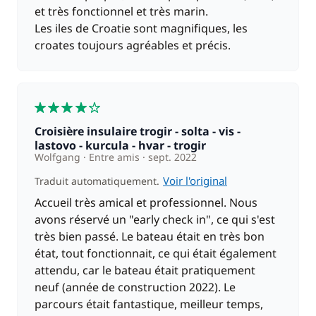
100,00 €
Paddle
et très fonctionnel et très marin.
/ semaine
Les iles de Croatie sont magnifiques, les
croates toujours agréables et précis.
8,00 €
Serviettes
/ unité
4
200,00 €
Skipper (repas non inclus)
/ jour
Croisière insulaire trogir - solta - vis -
lastovo - kurcula - hvar - trogir
Wolfgang
Entre amis
sept. 2022
Voir l'original
Traduit automatiquement.
Accueil très amical et professionnel. Nous
avons réservé un "early check in", ce qui s'est
très bien passé. Le bateau était en très bon
état, tout fonctionnait, ce qui était également
attendu, car le bateau était pratiquement
neuf (année de construction 2022). Le
parcours était fantastique, meilleur temps,