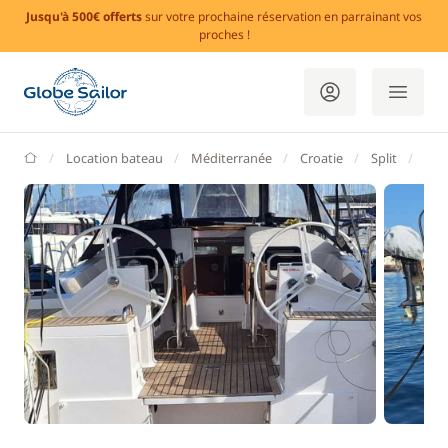
Jusqu'à 500€ offerts
sur votre prochaine réservation en parrainant vos
proches !
GlobeSailor
Location bateau
Méditerranée
Croatie
Split
Tro