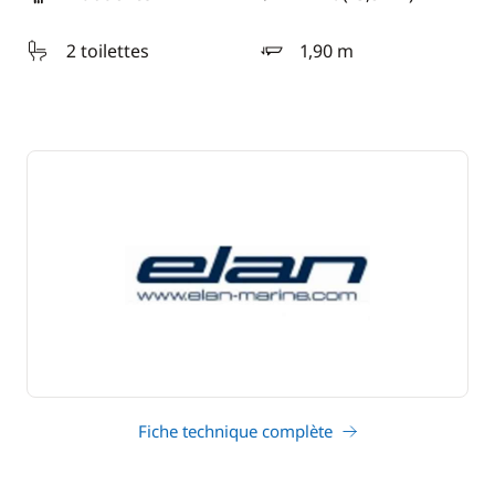
longueur
2 toilettes
1,90 m
tirant d'eau
Fiche technique complète