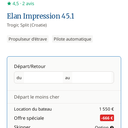
4,5
· 2 avis
Elan Impression 45.1
Trogir, Split (Croatie)
Propulseur d'étrave
Pilote automatique
Départ/Retour
du
au
Départ
Retour
Départ le moins cher
Location du bateau
1 550 €
Offre spéciale
-666 €
Skipper
Option