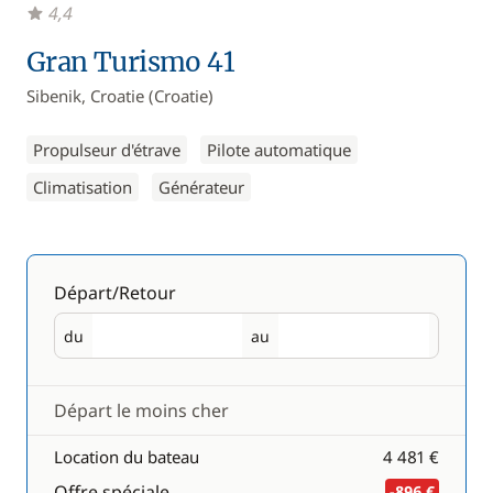
4,4
Gran Turismo 41
Sibenik, Croatie (Croatie)
Propulseur d'étrave
Pilote automatique
Climatisation
Générateur
Départ/Retour
du
au
Départ
Retour
Départ le moins cher
Location du bateau
4 481 €
Offre spéciale
-896 €