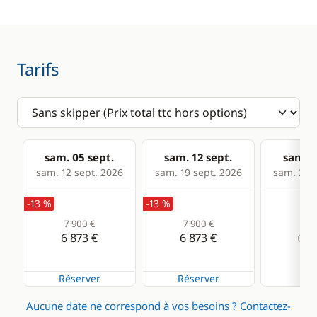
Guide & cartes
Tarifs
Confort
Chauffage
Climatisation
Générateur
sam. 05 sept.
sam. 12 sept.
sam. 1
WC électrique
sam. 12 sept. 2026
sam. 19 sept. 2026
sam. 26 s
-13 %
-13 %
7 900 €
7 900 €
6 873 €
6 873 €
Com
Réserver
Réserver
Aucune date ne correspond à vos besoins ?
Contactez-