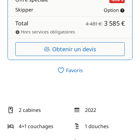
Skipper
Option
3 585 €
Total
4 481 €
Hors services obligatoires
Obtenir un devis
Favoris
2 cabines
2022
année
4+1 couchages
1 douches