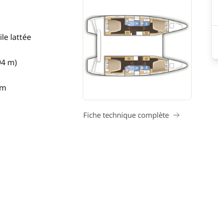
le lattée
94 m)
 m
Fiche technique complète