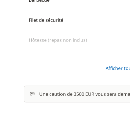
Barbecue
Filet de sécurité
Hôtesse (repas non inclus)
Kayak
Afficher to
Moteur Hors Bord
Une caution de 3500 EUR vous sera dema
Paddle
Skipper (repas non inclus)