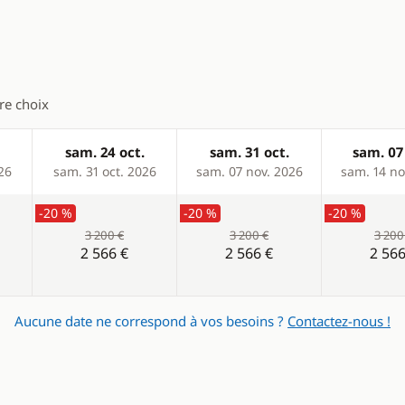
WC électrique
tre choix
sam. 24 oct.
sam. 31 oct.
sam. 07
26
sam. 31 oct. 2026
sam. 07 nov. 2026
sam. 14 no
-20 %
-20 %
-20 %
3 200 €
3 200 €
3 200
2 566 €
2 566 €
2 566
Aucune date ne correspond à vos besoins ?
Contactez-nous !