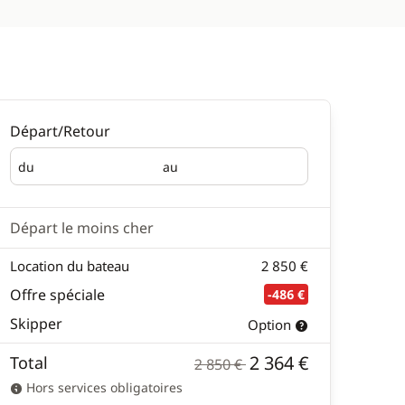
Départ/Retour
du
au
Départ
Retour
Départ le moins cher
Location du bateau
2 850 €
Offre spéciale
-486 €
Skipper
Option
2 364 €
Total
2 850 €
Hors services obligatoires