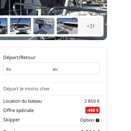
+31
Départ/Retour
du
au
Départ
Retour
Départ le moins cher
Location du bateau
2 850 €
Offre spéciale
-486 €
Skipper
Option