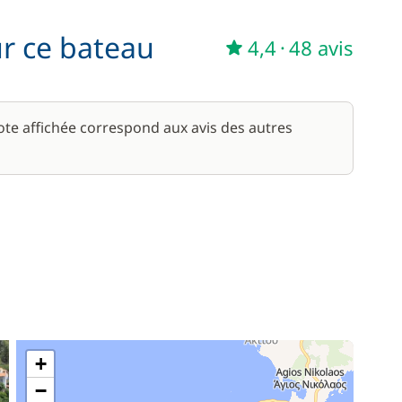
60,00 €
ur ce bateau
/ bateau
4,4
·
48 avis
note affichée correspond aux avis des autres
+
−