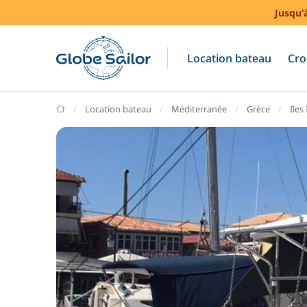
Jusqu'
Location bateau
Cro
GlobeSailor
Location bateau
Méditerranée
Grèce
Iles