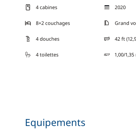
4 cabines
2020
année
8+2 couchages
Grand voi
4 douches
42 ft (12,
longueur
4 toilettes
1,00/1,35
tirant d'eau
Equipements