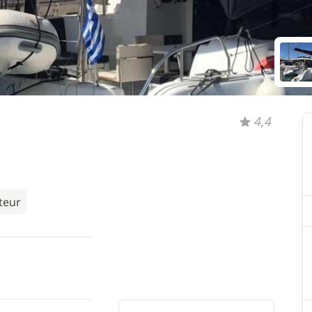
4,4
teur