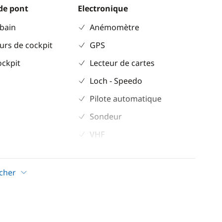
de pont
Electronique
 bain
Anémomètre
urs de cockpit
GPS
ockpit
Lecteur de cartes
Loch - Speedo
Pilote automatique
Sondeur
VHF
Confort
icher
Chauffage
eur
Climatisation
Générateur