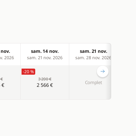
 nov.
sam. 14 nov.
sam. 21 nov.
sam
v. 2026
sam. 21 nov. 2026
sam. 28 nov. 2026
sam. 
-20 %
 €
3 200 €
Complet
C
 €
2 566 €