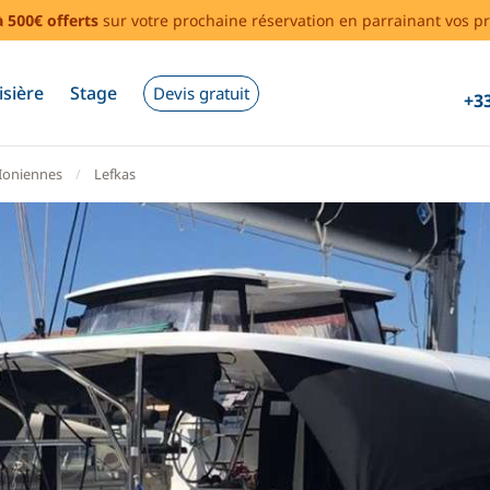
à 500€ offerts
sur votre prochaine réservation en parrainant vos pr
isière
Stage
Devis gratuit
+33
 Ioniennes
Lefkas