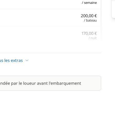
/ semaine
200,00 €
/ bateau
170,00 €
/ nuit
130,00 €
/ semaine
us les extras
80,00 €
/ semaine
ndée par le loueur avant l'embarquement
120,00 €
/ semaine
200,00 €
/ nuit