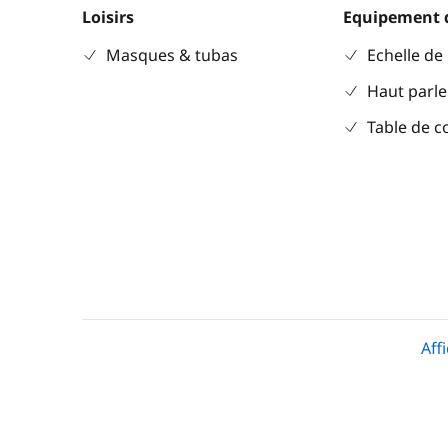
Loisirs
Equipement 
Masques & tubas
Echelle de
Haut parle
Table de c
Divers
Cuisine
Aff
Equipement de sécurité
Cuisinière
Guide & cartes
Réfrigérat