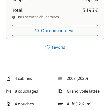
5 196 €
Total
Hors services obligatoires
Obtenir un devis
Favoris
4 cabines
2008 (
2020
)
année
8 couchages
Grand voile lattée
4 douches
41 ft (12,61 m)
longueur