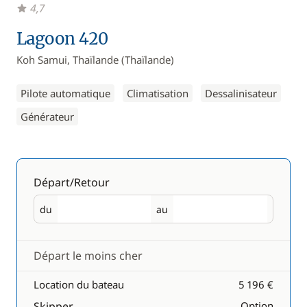
4,7
Lagoon 420
Koh Samui, Thaïlande (Thaïlande)
Pilote automatique
Climatisation
Dessalinisateur
Générateur
Départ/Retour
du
au
Départ
Retour
Départ le moins cher
Location du bateau
5 196 €
Skipper
Option