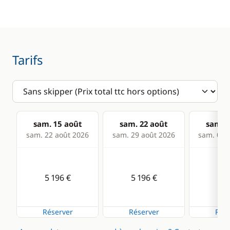
Pilote automatique
Radar anti-collision
Tarifs
Cuisine
Confort
Congélateur
Climatisation
Grille pain
Dessalinisateur
Réfrigérateur
Eolienne
sam. 15 août
sam. 22 août
sam. 2
sam. 22 août 2026
sam. 29 août 2026
sam. 05 s
Réfrigérateur
Générateur
éléctrique
Panneaux solaires
5 196 €
5 196 €
5 1
Plateforme de bain
Ventilateurs
Réserver
Réserver
Rése
WC électrique